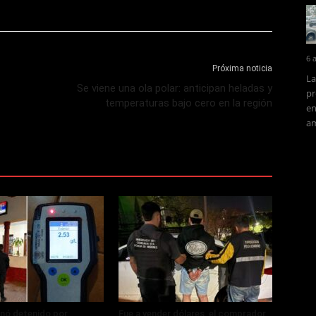
6 
Próxima noticia
La
Se viene una ola polar: anticipan heladas y
pr
temperaturas bajo cero en la región
en
am
nó detenido por
Fue a vender dólares, el comprador