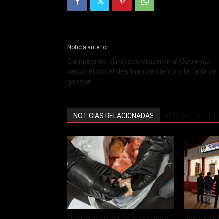
Noticia anterior
Campeones olímpicos cruzaron al Gobierno
nacional por el desfinanciamiento y la falta de
gestión
NOTICIAS RELACIONADAS
MÁS DEL AUTOR
Frustraron el ingreso de cocaína a
Joven termi