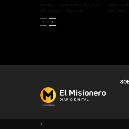
una dependencia policial de Iguazú:
conducir eb
estaba escondida en carne
moto en Ob
SO
©