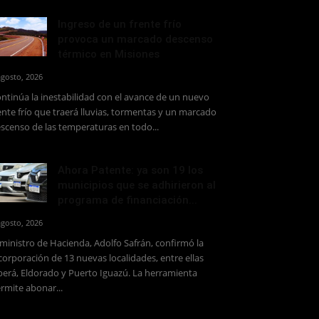
Ingreso de un frente frío
provoca un marcado descenso
térmico en Misiones
agosto, 2026
ntinúa la inestabilidad con el avance de un nuevo
ente frío que traerá lluvias, tormentas y un marcado
scenso de las temperaturas en todo...
Ahora Patente: ya son 19 los
municipios que se adhirieron al
programa de financiación...
agosto, 2026
 ministro de Hacienda, Adolfo Safrán, confirmó la
corporación de 13 nuevas localidades, entre ellas
erá, Eldorado y Puerto Iguazú. La herramienta
rmite abonar...