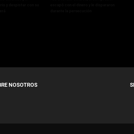
rio y despistar con su
escapó con el dinero y le dispararon
erá
durante la persecución
BRE NOSOTROS
S