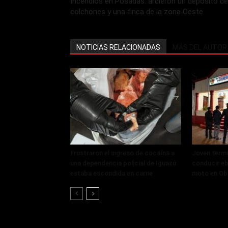
Incendios en Posadas: ardieron un depósito de
colchones y una finca de la zona Oeste
NOTICIAS RELACIONADAS
MÁS DEL AUTOR
Frustraron el ingreso de cocaína a
Joven termi
una dependencia policial de Iguazú:
conducir eb
estaba escondida en carne
moto en Ob