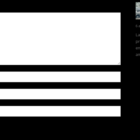
6 
La
pr
en
am
owser for the next time I comment.