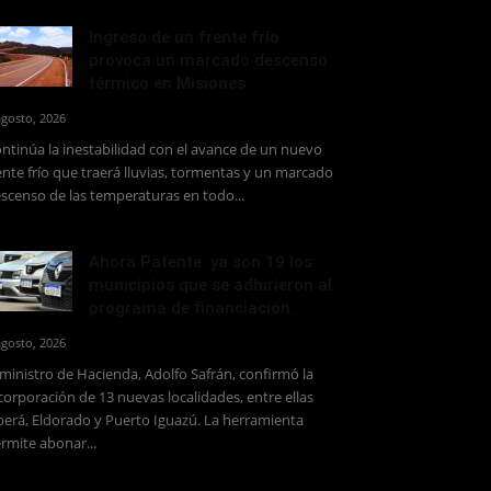
Ingreso de un frente frío
provoca un marcado descenso
térmico en Misiones
agosto, 2026
ntinúa la inestabilidad con el avance de un nuevo
ente frío que traerá lluvias, tormentas y un marcado
scenso de las temperaturas en todo...
Ahora Patente: ya son 19 los
municipios que se adhirieron al
programa de financiación...
agosto, 2026
 ministro de Hacienda, Adolfo Safrán, confirmó la
corporación de 13 nuevas localidades, entre ellas
erá, Eldorado y Puerto Iguazú. La herramienta
rmite abonar...