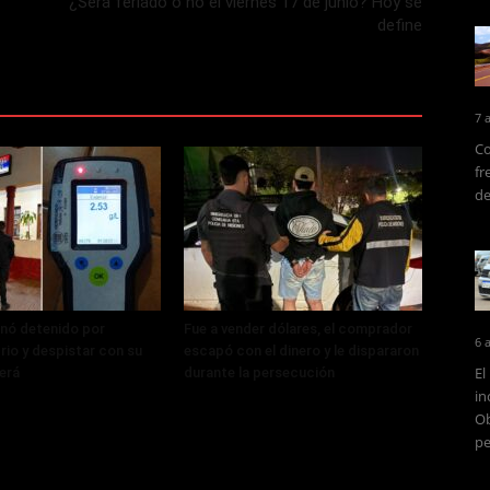
¿Será feriado o no el viernes 17 de junio? Hoy se
define
7 
Co
fr
de
nó detenido por
Fue a vender dólares, el comprador
6 
rio y despistar con su
escapó con el dinero y le dispararon
El
erá
durante la persecución
in
Ob
pe