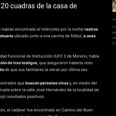
 20 cuadras de la casa de
4 
Co
e habían encontrado el miércoles por la noche
rastros
ej
stuario
ubicado junto a una cancha de fútbol,
a unas
em
tu
nidad Funcional de Instrucción (UFI) 3 de Moreno, había
ión de tres testigos
, que aseguraron haberla visto
ués
de que sus familiares la vieran por última vez.
diestrados que
buscan personas vivas
y, en medio del
cada sobre la calle José Hernández de la localidad de
rrojó resultados positivos.
ción, el cadáver fue encontrado en Camino del Buen