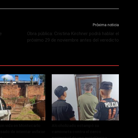
Próxima noticia
e
Obra pública: Cristina Kirchner podrá hablar el
próximo 29 de noviembre antes del veredicto
 sin vida en Montecarlo
Alcoholizado estampó su
sado de intentar asfixiar
camioneta contra el cerco
ja
perimetral de una metalúrgica