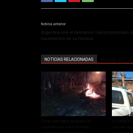
Noticia anterior
Argentina vive el descenso más pronunciado d
nacimientos en su historia
NOTICIAS RELACIONADAS
MÁS DEL AUTOR
Creyó que había apagado un
Lo hallaron
cigarrillo y su casa terminó
tras ser acu
consumida por el fuego
a su expare