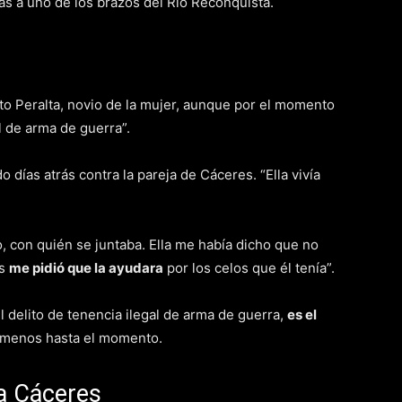
as a uno de los brazos del Río Reconquista.
to Peralta, novio de la mujer, aunque por el momento
al de arma de guerra”.
días atrás contra la pareja de Cáceres. “Ella vivía
o, con quién se juntaba. Ella me había dicho que no
as
me pidió que la ayudara
por los celos que él tenía”.
l delito de tenencia ilegal de arma de guerra,
es el
l menos hasta el momento.
a Cáceres