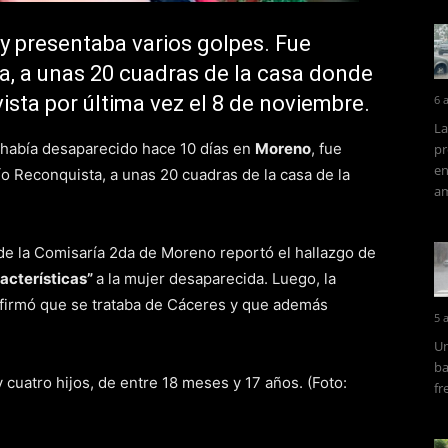
y presentaba varios golpes. Fue
ta, a unas 20 cuadras de la casa donde
 vista por última vez el 8 de noviembre.
6 
La
e había desaparecido hace 10 días en
Moreno
, fue
pr
en
o Reconquista, a unas 20 cuadras de la casa de la
am
 de la Comisaría 2da de Moreno reportó el hallazgo de
acterísticas”
a la mujer desaparecida. Luego, la
nfirmó que se trataba de Cáceres y que además
5 
Un
ba
fr