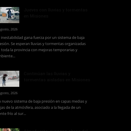
Jueves con lluvias y tormentas
en Misiones
agosto, 2026
 inestabilidad gana fuerza por un sistema de baja
esión. Se esperan lluvias y tormentas organizadas
 toda la provincia con mejoras temporarias y
biente...
Continúan las lluvias y
tormentas aisladas en Misiones
agosto, 2026
 nuevo sistema de baja presión en capas medias y
jas de la atmósfera, asociado a la llegada de un
ente frío al sur...