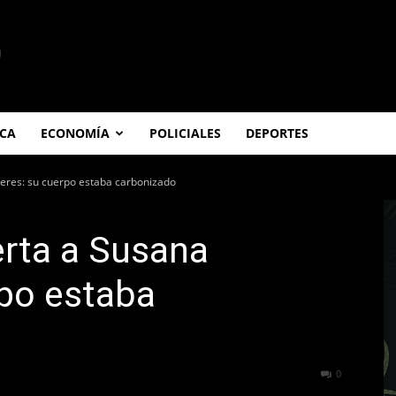
ICA
ECONOMÍA
POLICIALES
DEPORTES
eres: su cuerpo estaba carbonizado
rta a Susana
rpo estaba
300
0