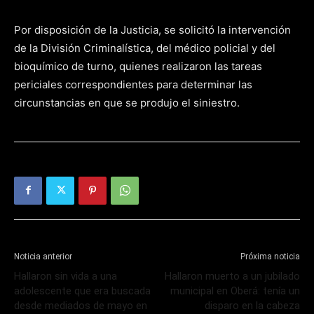
Por disposición de la Justicia, se solicitó la intervención
de la División Criminalística, del médico policial y del
bioquímico de turno, quienes realizaron las tareas
periciales correspondientes para determinar las
circunstancias en que se produjo el siniestro.
Noticia anterior
Próxima noticia
Hallaron sin vida a una
Hallaron muerto a un jubilado
adolescente que era buscada
municipal en Oberá: tenía un
desde mediados de mayo en
disparo en la cabeza