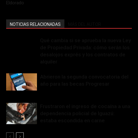
Eldorado
NOTICIAS RELACIONADAS
MÁS DEL AUTOR
Qué cambia si se aprueba la nueva Ley
de Propiedad Privada: cómo serán los
desalojos exprés y los contratos de
alquiler
Abrieron la segunda convocatoria del
año para las becas Progresar
Frustraron el ingreso de cocaína a una
dependencia policial de Iguazú:
estaba escondida en carne