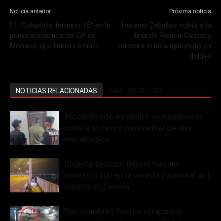
Noticia anterior
Próxima noticia
F1: Colapinto terminó 15° en la
Horacio Zeballos volvió a la
primera práctica del GP de
final de Roland Garros y
Mónaco, que lideró Leclerc
buscará el bicampeonato en
dobles
NOTICIAS RELACIONADAS
MÁS DEL AUTOR
Alcoholizado estampó su camioneta
contra el cerco perimetral de una
metalúrgica
Ciclista terminó herida tras un
siniestro vial en la vereda peatonal del
puente El Zaimán
Dos hombres fueron atrapados