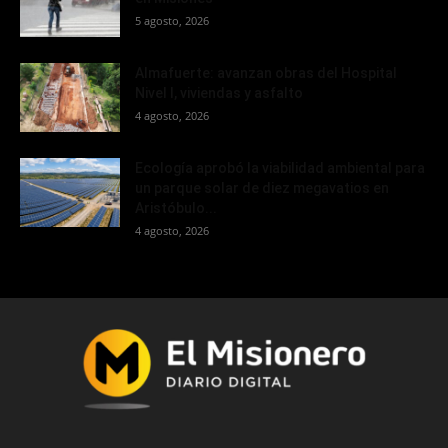
5 agosto, 2026
Almafuerte: avanzan obras del Hospital
Nivel I, viviendas y asfalto
4 agosto, 2026
Ecología aprobó la viabilidad ambiental para
un parque solar de diez megavatios en
Aristóbulo...
4 agosto, 2026