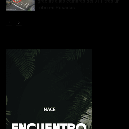
gracias a las cámaras del 911 tras un
robo en Posadas