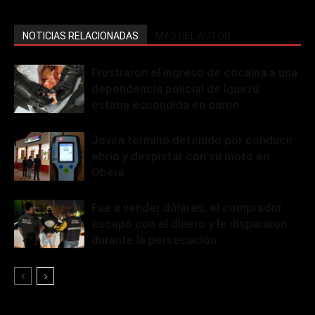
NOTICIAS RELACIONADAS
MÁS DEL AUTOR
Frustraron el ingreso de cocaína a una
dependencia policial de Iguazú:
estaba escondida en carne
Joven terminó detenido por conducir
ebrio y despistar con su moto en
Oberá
Fue a vender dólares, el comprador
escapó con el dinero y le dispararon
durante la persecución