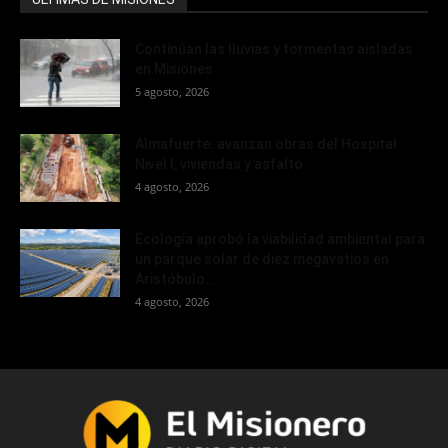
Continúan las lluvias y tormentas aisladas
en Misiones
5 agosto, 2026
Almafuerte: avanzan obras del Hospital
Nivel I, viviendas y asfalto
4 agosto, 2026
Ecología aprobó la viabilidad ambiental para
un parque solar de diez megavatios en
Aristóbulo...
4 agosto, 2026