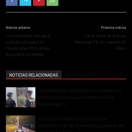
Noticia anterior
Próxima noticia
La Conmebol oficializó
Corte total de la Ruta
cuándo se jugará la
Nacional 14, en Leandro N.
Finalissima 2026 entre
Alem
Argentina y España
NOTICIAS RELACIONADAS
MÁS DEL AUTOR
Alcoholizado estampó su camioneta
contra el cerco perimetral de una
metalúrgica
Ciclista terminó herida tras un
siniestro vial en la vereda peatonal del