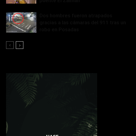
puente El Zaimán
Dos hombres fueron atrapados
gracias a las cámaras del 911 tras un
robo en Posadas