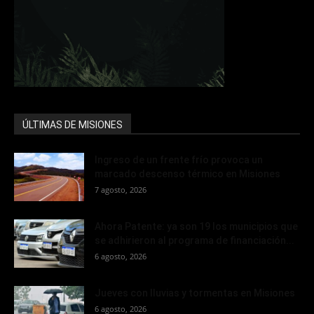
ÚLTIMAS DE MISIONES
Ingreso de un frente frío provoca un
marcado descenso térmico en Misiones
7 agosto, 2026
Ahora Patente: ya son 19 los municipios que
se adhirieron al programa de financiación...
6 agosto, 2026
Jueves con lluvias y tormentas en Misiones
6 agosto, 2026