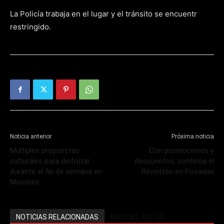
La Policía trabaja en el lugar y el tránsito se encuentr
restringido.
Noticia anterior
Próxima noticia
Múltiples propuestas
Con promociones y
culturales para disfrutar
descuentos, continúa el
durante el fin de semana en
Reventón en Posadas
Misiones
NOTICIAS RELACIONADAS
MÁS DEL AUTOR