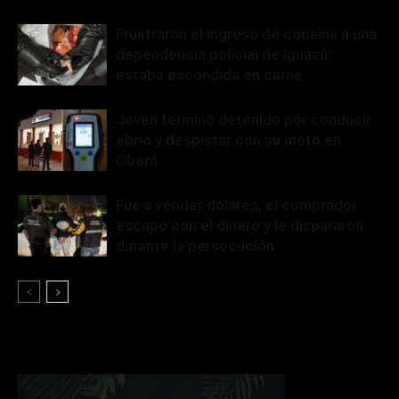
Frustraron el ingreso de cocaína a una
dependencia policial de Iguazú:
estaba escondida en carne
Joven terminó detenido por conducir
ebrio y despistar con su moto en
Oberá
Fue a vender dólares, el comprador
escapó con el dinero y le dispararon
durante la persecución