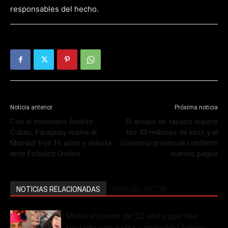
responsables del hecho.
Noticia anterior
Próxima noticia
Con el misionero Andrés
El acopio de tabaco superó
Cubas, Paraguay vuelve al
los 43 millones de kilos y el
Mundial tras 16 años y debuta
Gobierno provincial confirmó
ante Estados Unidos
nuevos pagos
NOTICIAS RELACIONADAS
MÁS DEL AUTOR
Murió el joven de 22 años que fue
rociado con nafta y prendido fuego