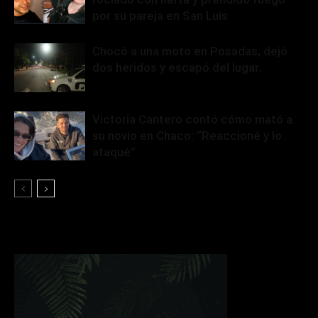
por su pareja en San Luis
Chocó a una moto en Posadas, dejó
dos heridos y escapó del lugar.
Victoria Cantero contó cómo mató a
su novio en Chaco: “Reaccioné y lo
ataqué”