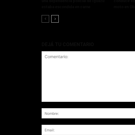
una dependencia policial de Iguazú:
conducir eb
estaba escondida en carne
moto en Ob
DEJÁ TU COMENTARIO