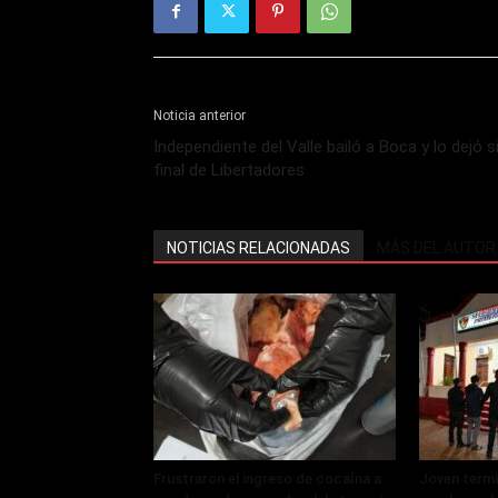
Noticia anterior
Independiente del Valle bailó a Boca y lo dejó s
final de Libertadores
NOTICIAS RELACIONADAS
MÁS DEL AUTOR
Frustraron el ingreso de cocaína a
Joven termi