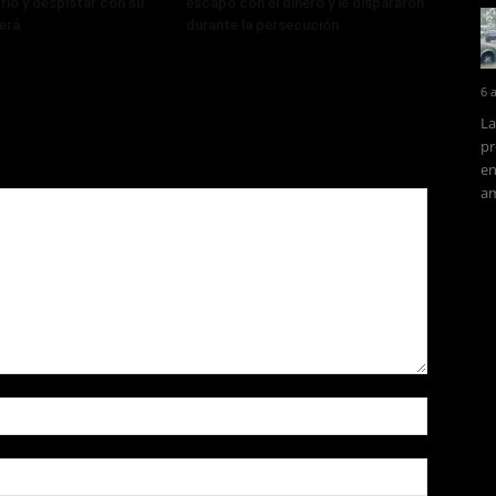
rio y despistar con su
escapó con el dinero y le dispararon
erá
durante la persecución
6 
La
pr
en
am