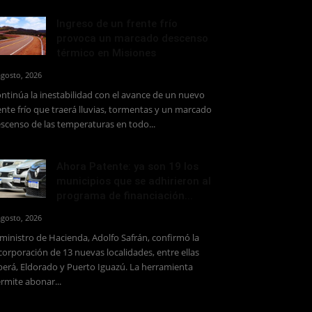
Ingreso de un frente frío
provoca un marcado descenso
térmico en Misiones
agosto, 2026
ntinúa la inestabilidad con el avance de un nuevo
ente frío que traerá lluvias, tormentas y un marcado
scenso de las temperaturas en todo...
Ahora Patente: ya son 19 los
municipios que se adhirieron al
programa de financiación...
agosto, 2026
 ministro de Hacienda, Adolfo Safrán, confirmó la
corporación de 13 nuevas localidades, entre ellas
erá, Eldorado y Puerto Iguazú. La herramienta
rmite abonar...