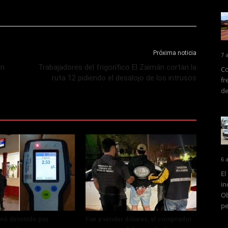
Próxima noticia
7 
in
Trabajadores del frigorífico El Zaimán cortan la
Co
ruta 12 pidiendo el desalojo de los intrusos
fr
de
6 
El
in
Ob
pe
nó detenido por
Fue a vender dólares, el comprador