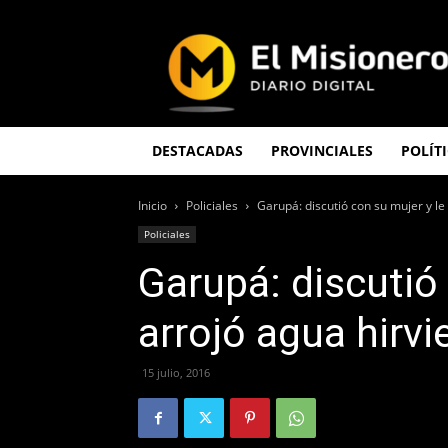
El
Misionero
DESTACADAS
PROVINCIALES
POLÍT
Inicio
Policiales
Garupá: discutió con su mujer y le
Policiales
Garupá: discutió 
arrojó agua hirv
15 julio, 2016