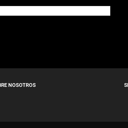
owser for the next time I comment.
BRE NOSOTROS
S