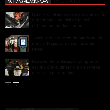
NOTICIAS RELACIONADAS
MÁS DEL AUTOR
Frustraron el ingreso de cocaína a una
dependencia policial de Iguazú:
estaba escondida en carne
Joven terminó detenido por conducir
ebrio y despistar con su moto en
Oberá
Fue a vender dólares, el comprador
escapó con el dinero y le dispararon
durante la persecución