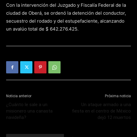
Con la intervención del Juzgado y Fiscalía Federal de la
ciudad de Oberá, se ordenó la detención del conductor,
secuestro del rodado y del estupefaciente, alcanzando
un avalúo total de $ 642.276.425.
Noticia anterior
Próxima noticia
¿Cuánto le sale a un
Un ataque armado a una
misionero una canasta
fiesta en el centro de México
navideña?
dejó 12 muertos