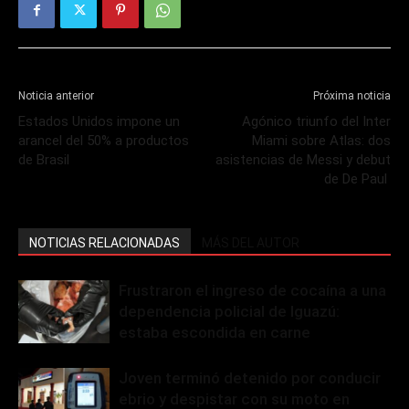
Noticia anterior
Próxima noticia
Estados Unidos impone un
Agónico triunfo del Inter
arancel del 50% a productos
Miami sobre Atlas: dos
de Brasil
asistencias de Messi y debut
de De Paul
NOTICIAS RELACIONADAS
MÁS DEL AUTOR
Frustraron el ingreso de cocaína a una
dependencia policial de Iguazú:
estaba escondida en carne
Joven terminó detenido por conducir
ebrio y despistar con su moto en