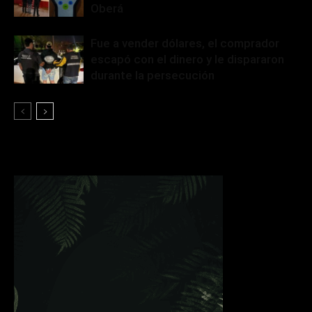
Oberá
Fue a vender dólares, el comprador
escapó con el dinero y le dispararon
durante la persecución