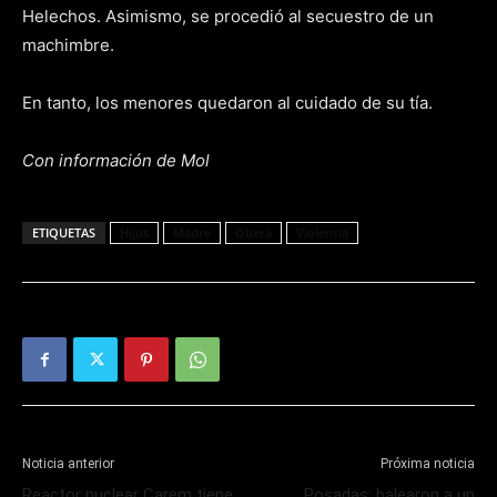
Helechos. Asimismo, se procedió al secuestro de un
machimbre.
En tanto, los menores quedaron al cuidado de su tía.
Con información de Mol
ETIQUETAS
Hijos
Madre
Oberá
Violencia
Noticia anterior
Próxima noticia
Reactor nuclear Carem tiene
Posadas: balearon a un