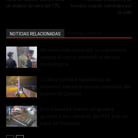
un avance de obra del 77%
hombre cuando caminaba por
la calle
NOTICIAS RELACIONADAS
MÁS DEL AUTOR
Alcoholizado estampó su camioneta
contra el cerco perimetral de una
metalúrgica
Ciclista terminó herida tras un
siniestro vial en la vereda peatonal del
puente El Zaimán
Dos hombres fueron atrapados
gracias a las cámaras del 911 tras un
robo en Posadas