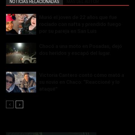
NOTICIAS RELACIONADAS
MÁS DEL AUTOR
Murió el joven de 22 años que fue
rociado con nafta y prendido fuego
por su pareja en San Luis
Chocó a una moto en Posadas, dejó
dos heridos y escapó del lugar.
Victoria Cantero contó cómo mató a
su novio en Chaco: “Reaccioné y lo
ataqué”