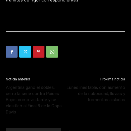
Noticia anterior
Próxima noticia
Argentina ganó el dobles,
Lunes inestable, con aumento
cerró la serie contra Países
de la nubosidad, lluvias y
Bajos como visitante y se
tormentas aisladas
clasificó al Final 8 de la Copa
Davis