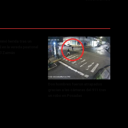
minó herida tras un
al en la vereda peatonal
El Zaimán
Dos hombres fueron atrapados
gracias a las cámaras del 911 tras
un robo en Posadas