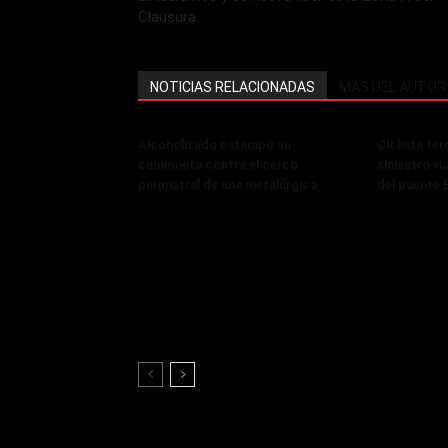
Clausura
NOTICIAS RELACIONADAS
MÁS DEL AUTOR
Alcoholizado estampó su
Ciclista ter
camioneta contra el cerco
siniestro vi
perimetral de una metalúrgica
del puente 