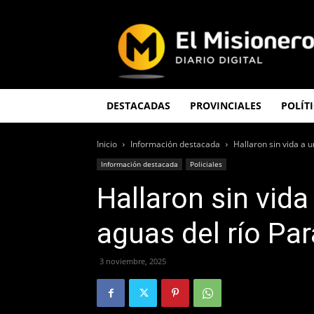
El
Misionero
DESTACADAS
PROVINCIALES
POLÍT
Inicio
Información destacada
Hallaron sin vida a 
Información destacada
Policiales
Hallaron sin vid
aguas del río Pa
3 noviembre, 2025