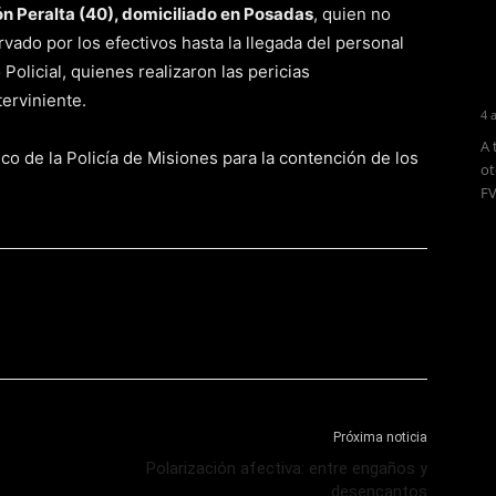
n Peralta (40), domiciliado en Posadas
, quien no
rvado por los efectivos hasta la llegada del personal
 Policial, quienes realizaron las pericias
erviniente.
4 
A 
o de la Policía de Misiones para la contención de los
ot
FV
Próxima noticia
Polarización afectiva: entre engaños y
desencantos