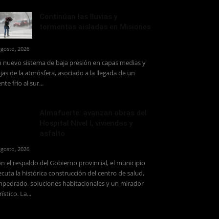
Continúan las lluvias y
tormentas aisladas en Misiones
agosto, 2026
 nuevo sistema de baja presión en capas medias y
jas de la atmósfera, asociado a la llegada de un
ente frío al sur...
Almafuerte: avanzan obras del
Hospital Nivel I, viviendas y
asfalto
agosto, 2026
n el respaldo del Gobierno provincial, el municipio
ecuta la histórica construcción del centro de salud,
pedrado, soluciones habitacionales y un mirador
rístico. La...