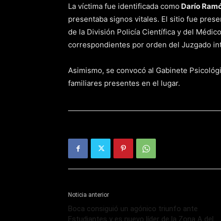
La víctima fue identificada como
Darío Ramó
presentaba signos vitales. El sitio fue prese
de la División Policía Científica y del Médico
correspondientes por orden del Juzgado int
Asimismo, se convocó al Gabinete Psicológic
familiares presentes en el lugar.
Noticia anterior
Boca consiguió un agónico triunfo ante
Estudiantes y es nuevo líder de la Zona A del