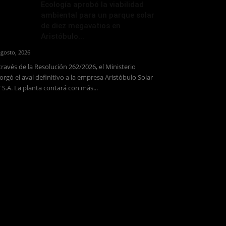
Ecología aprobó la viabilidad
ambiental para un parque solar
de diez megavatios en
Aristóbulo...
agosto, 2026
través de la Resolución 262/2026, el Ministerio
orgó el aval definitivo a la empresa Aristóbulo Solar
 S.A. La planta contará con más...