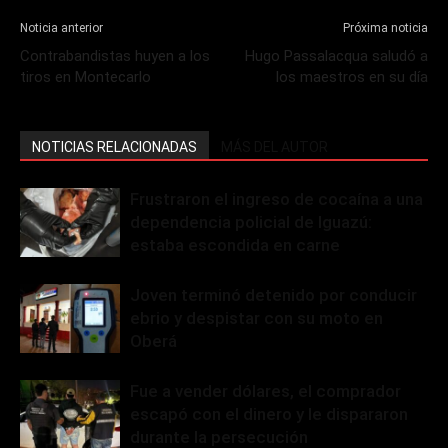
Noticia anterior
Próxima noticia
Contrabandistas huyen a los
Hugo Passalacqua saludó a
tiros en Montecarlo
los maestros en su día
NOTICIAS RELACIONADAS
MÁS DEL AUTOR
Frustraron el ingreso de cocaína a una
dependencia policial de Iguazú:
estaba escondida en carne
Joven terminó detenido por conducir
ebrio y despistar con su moto en
Oberá
Fue a vender dólares, el comprador
escapó con el dinero y le dispararon
durante la persecución