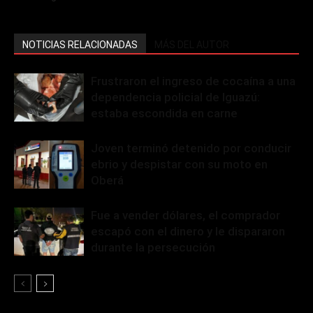
NOTICIAS RELACIONADAS
MÁS DEL AUTOR
Frustraron el ingreso de cocaína a una
dependencia policial de Iguazú:
estaba escondida en carne
Joven terminó detenido por conducir
ebrio y despistar con su moto en
Oberá
Fue a vender dólares, el comprador
escapó con el dinero y le dispararon
durante la persecución