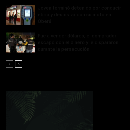
Joven terminó detenido por conducir
ebrio y despistar con su moto en
Oberá
Fue a vender dólares, el comprador
escapó con el dinero y le dispararon
durante la persecución