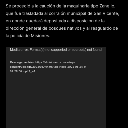
Se procedió a la caución de la maquinaria tipo Zanello,
que fue trasladada al corralón municipal de San Vicente,
en donde quedará depositada a disposición de la
dirección general de bosques nativos y al resguardo de
la policía de Misiones.
Reproductor
Media error: Format(s) not supported or source(s) not found
de
Descargar archivo: https://elmisionero.com.ar/wp-
video
content/uploads/2023/05/WhatsApp-Video-2023-05-24-at-
09.28.50.mp4?_=1