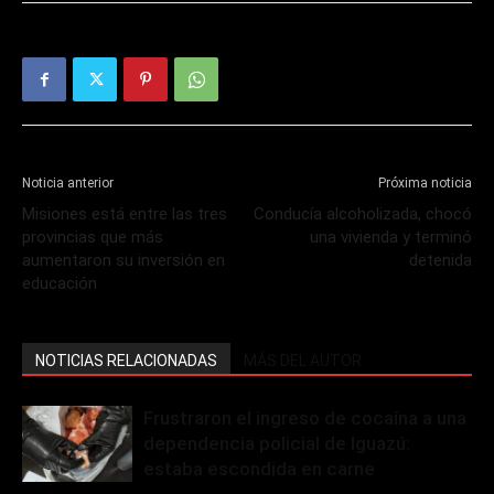
Noticia anterior
Próxima noticia
Misiones está entre las tres
Conducía alcoholizada, chocó
provincias que más
una vivienda y terminó
aumentaron su inversión en
detenida
educación
NOTICIAS RELACIONADAS
MÁS DEL AUTOR
Frustraron el ingreso de cocaína a una
dependencia policial de Iguazú:
estaba escondida en carne