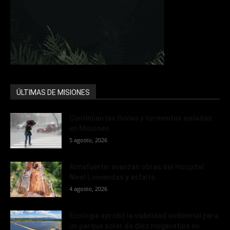
ÚLTIMAS DE MISIONES
Continúan las lluvias y tormentas aisladas
en Misiones
5 agosto, 2026
Almafuerte: avanzan obras del Hospital
Nivel I, viviendas y asfalto
4 agosto, 2026
Ecología aprobó la viabilidad ambiental para
un parque solar de diez megavatios en