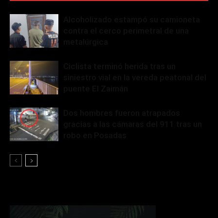
Alcoholizado estampó su camioneta
contra el cerco perimetral de una
metalúrgica
Ciclista terminó herida tras un
siniestro vial en la vereda peatonal del
puente El Zaimán
Dos hombres fueron atrapados
gracias a las cámaras del 911 tras un
robo en Posadas