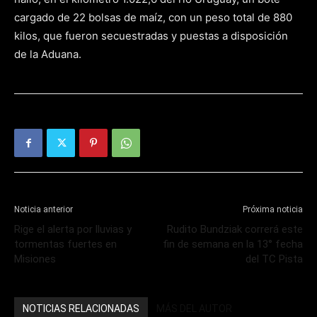
cargado de 22 bolsas de maíz, con un peso total de 880
kilos, que fueron secuestradas y puestas a disposición
de la Aduana.
Noticia anterior
Próxima noticia
Rige el alerta por lluvias y
Rudito Bundziak correrá este
tormentas fuertes en
fin de semana en la 13° fecha
Misiones
del TC Pista
NOTICIAS RELACIONADAS
MÁS DEL AUTOR