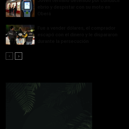
Joven terminó detenido por conducir
ebrio y despistar con su moto en
Oberá
Fue a vender dólares, el comprador
escapó con el dinero y le dispararon
durante la persecución