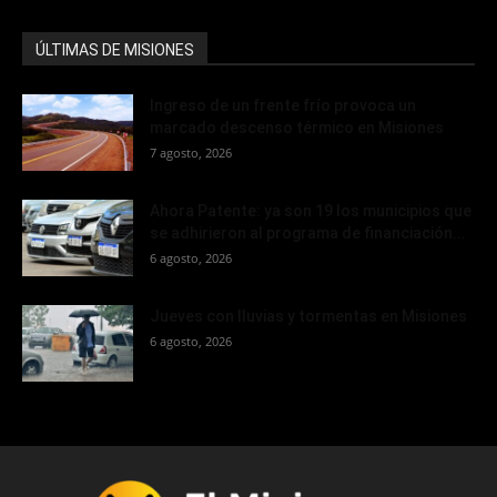
ÚLTIMAS DE MISIONES
Ingreso de un frente frío provoca un
marcado descenso térmico en Misiones
7 agosto, 2026
Ahora Patente: ya son 19 los municipios que
se adhirieron al programa de financiación...
6 agosto, 2026
Jueves con lluvias y tormentas en Misiones
6 agosto, 2026