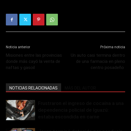
Noticia anterior
Próxima noticia
Misiones entre las provincias
Un auto casi termina dentro
donde más cayó la venta de
de una farmacia en pleno
naftas y gasoil
centro posadeño
NOTICIAS RELACIONADAS
MÁS DEL AUTOR
Frustraron el ingreso de cocaína a una
dependencia policial de Iguazú:
estaba escondida en carne