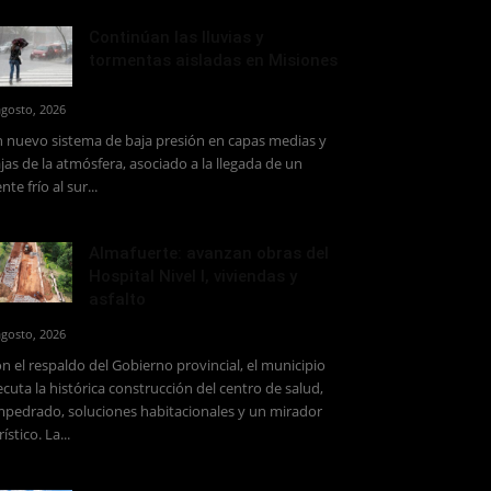
Continúan las lluvias y
tormentas aisladas en Misiones
agosto, 2026
 nuevo sistema de baja presión en capas medias y
jas de la atmósfera, asociado a la llegada de un
ente frío al sur...
Almafuerte: avanzan obras del
Hospital Nivel I, viviendas y
asfalto
agosto, 2026
n el respaldo del Gobierno provincial, el municipio
ecuta la histórica construcción del centro de salud,
pedrado, soluciones habitacionales y un mirador
rístico. La...