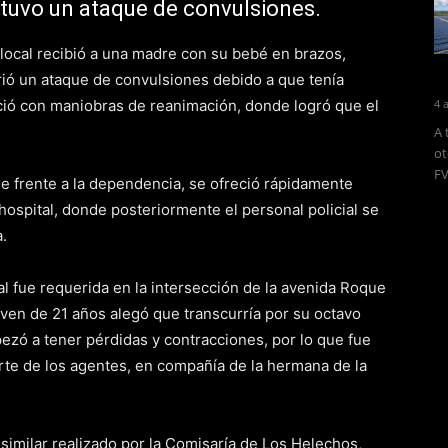
e tuvo un ataque de convulsiones.
local recibió a una madre con su bebé en brazos,
ió un ataque de convulsiones debido a que tenía
ició con maniobras de reanimación, donde logró que el
4 
A 
ot
FV
e frente a la dependencia, se ofreció rápidamente
l hospital, donde posteriormente el personal policial se
.
al fue requerida en la intersección de la avenida Roque
joven de 21 años alegó que transcurría por su octavo
zó a tener pérdidas y contracciones, por lo que fue
parte de los agentes, en compañía de la hermana de la
similar realizado por la Comisaría de Los Helechos,