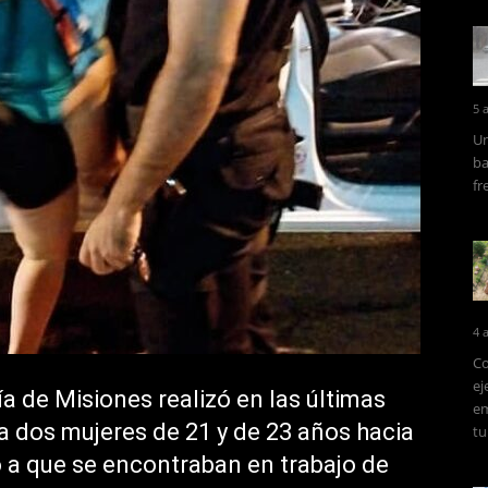
5 
Un
ba
fr
4 
Co
ej
ía de Misiones realizó en las últimas
em
a dos mujeres de 21 y de 23 años hacia
tu
 a que se encontraban en trabajo de