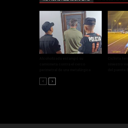
Alcoholizado estampó su
Ciclista ter
camioneta contra el cerco
siniestro vi
perimetral de una metalúrgica
del puente 