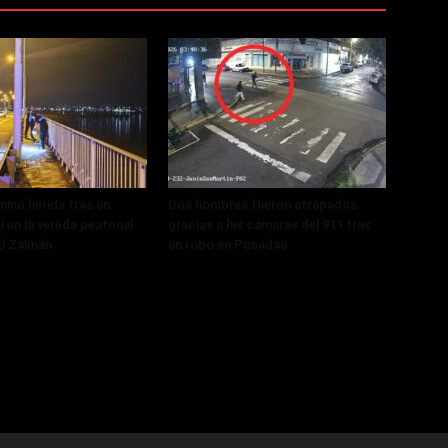
minó herida tras un
Dos hombres fueron atrapados
al en la vereda peatonal
gracias a las cámaras del 911 tras
El Zaimán
un robo en Posadas