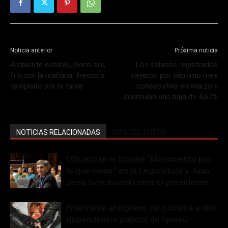
Noticia anterior
Próxima noticia
Ambiente estable, pleno sol,
Los salarios registrados
frío por la mañana, fresco a
cayeron por séptimo mes
templado por la tarde
consecutivo en marzo y
acumulan una baja de 4,67%
NOTICIAS RELACIONADAS
MÁS DEL AUTOR
Oficializan el bloque “Movimiento por
lo que viene” en la Legislatura y Juan
José Szychowski será el presidente
Frustraron el ingreso de cocaína a una
dependencia policial de Iguazú: