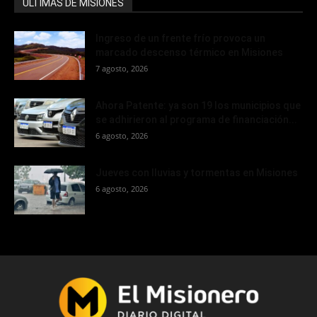
ÚLTIMAS DE MISIONES
Ingreso de un frente frío provoca un
marcado descenso térmico en Misiones
7 agosto, 2026
Ahora Patente: ya son 19 los municipios que
se adhirieron al programa de financiación...
6 agosto, 2026
Jueves con lluvias y tormentas en Misiones
6 agosto, 2026