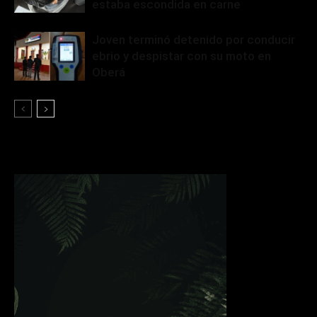
estaba escondida en carne
Joven terminó detenido por conducir
ebrio y despistar con su moto en
Oberá