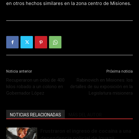
en otros hechos similares en la zona centro de Misiones.
Noticia anterior
Próxima noticia
Recuperaron un cebú de 400
Rabinovich en Misiones: los
kilos robado a un colono en
detalles de su exposición en la
Gobernador López
Legislatura misionera
NOTICIAS RELACIONADAS
MÁS DEL AUTOR
Frustraron el ingreso de cocaína a una
dependencia policial de Iguazú: