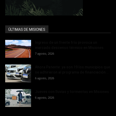
ÚLTIMAS DE MISIONES
Ingreso de un frente frío provoca un
marcado descenso térmico en Misiones
7 agosto, 2026
Ahora Patente: ya son 19 los municipios que
se adhirieron al programa de financiación...
6 agosto, 2026
Jueves con lluvias y tormentas en Misiones
6 agosto, 2026