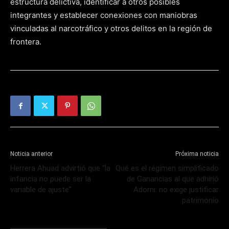
estructura delictiva, identificar a otros posibles
integrantes y establecer conexiones con maniobras
vinculadas al narcotráfico y otros delitos en la región de
frontera.
Noticia anterior
Próxima noticia
Herrera Ahuad advirtió que “la
Qué es el régimen simplificado
infancia no puede ser la
de Ganancias al que adhirió
variable de ajuste”
Adorni: no exige justificar
patrimonio