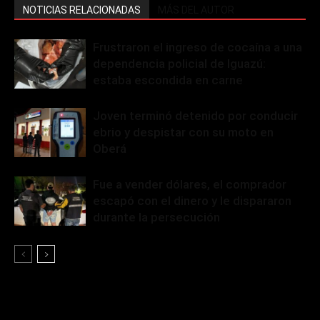
NOTICIAS RELACIONADAS
MÁS DEL AUTOR
Frustraron el ingreso de cocaína a una
dependencia policial de Iguazú:
estaba escondida en carne
Joven terminó detenido por conducir
ebrio y despistar con su moto en
Oberá
Fue a vender dólares, el comprador
escapó con el dinero y le dispararon
durante la persecución