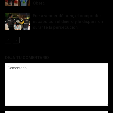
Oberá
Fue a vender dólares, el comprador
escapó con el dinero y le dispararon
durante la persecución
DEJÁ TU COMENTARIO