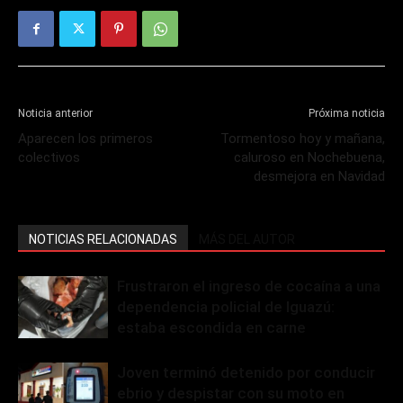
Noticia anterior
Próxima noticia
Aparecen los primeros
Tormentoso hoy y mañana,
colectivos
caluroso en Nochebuena,
desmejora en Navidad
NOTICIAS RELACIONADAS
MÁS DEL AUTOR
Frustraron el ingreso de cocaína a una
dependencia policial de Iguazú:
estaba escondida en carne
Joven terminó detenido por conducir
ebrio y despistar con su moto en