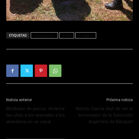
ETIQUETAS
Contrabando
NAfta
Paraguay
Noticia anterior
Próxima noticia
Mutilador de perros: Arranca
Néstor García dejó de ser el
las uñas a los animales y los
entrenador de la Selección
abandona en un canal
Argentina de Básquet