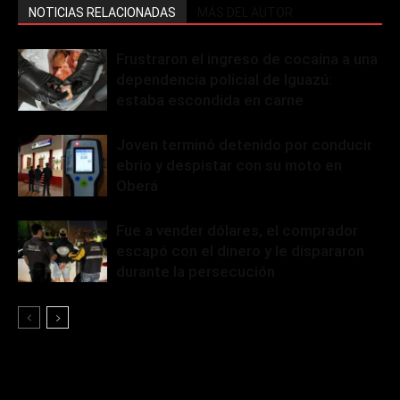
NOTICIAS RELACIONADAS
MÁS DEL AUTOR
Frustraron el ingreso de cocaína a una
dependencia policial de Iguazú:
estaba escondida en carne
Joven terminó detenido por conducir
ebrio y despistar con su moto en
Oberá
Fue a vender dólares, el comprador
escapó con el dinero y le dispararon
durante la persecución