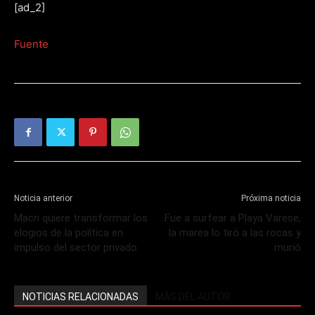
[ad_2]
Fuente
Noticia anterior
Próxima noticia
Macri quiere transformar los
Fue a surfear a Playa Varese,
elogios de la política en
la marea lo tiró a las rocas y
impulso del sector privado
murió
NOTICIAS RELACIONADAS
MÁS DEL AUTOR