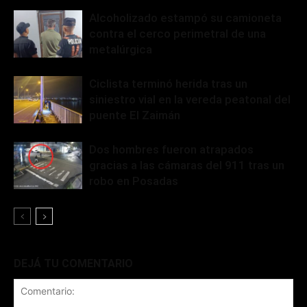
Alcoholizado estampó su camioneta
contra el cerco perimetral de una
metalúrgica
Ciclista terminó herida tras un
siniestro vial en la vereda peatonal del
puente El Zaimán
Dos hombres fueron atrapados
gracias a las cámaras del 911 tras un
robo en Posadas
DEJÁ TU COMENTARIO