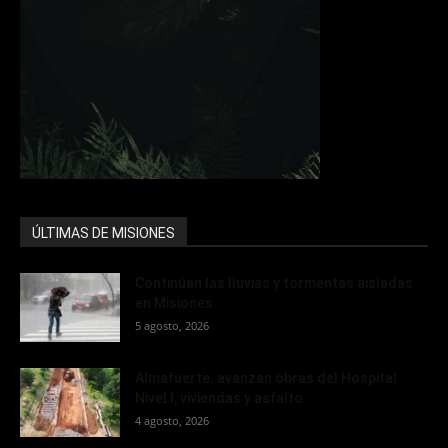
ÚLTIMAS DE MISIONES
Continúan las lluvias y tormentas aisladas
en Misiones
5 agosto, 2026
Almafuerte: avanzan obras del Hospital
Nivel I, viviendas y asfalto
4 agosto, 2026