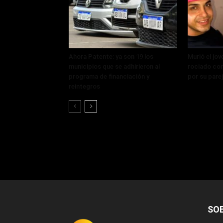
Ahora Patente: ya son 19 los
Murió el jo
municipios que se adhirieron al
rociado con
programa de financiación y
por su pare
reintegros
SO