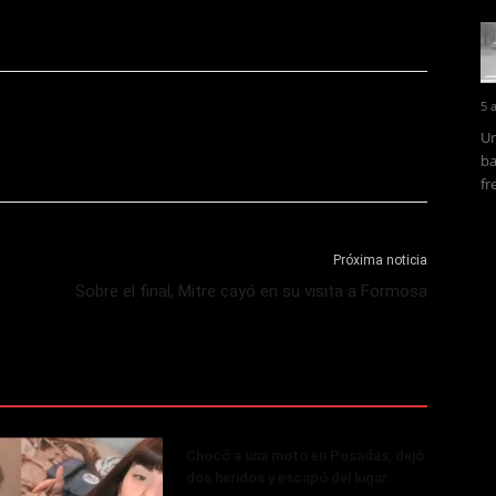
5 
Un
ba
fr
Próxima noticia
Sobre el final, Mitre cayó en su visita a Formosa
Chocó a una moto en Posadas, dejó
dos heridos y escapó del lugar.