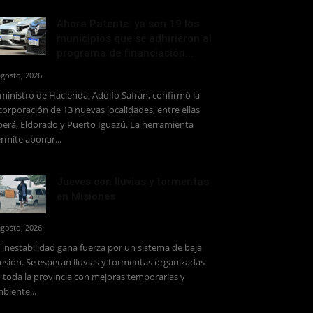
Ahora Patente: ya son 19 los
municipios que se adhirieron al
programa de financiación...
agosto, 2026
 ministro de Hacienda, Adolfo Safrán, confirmó la
corporación de 13 nuevas localidades, entre ellas
erá, Eldorado y Puerto Iguazú. La herramienta
rmite abonar...
Jueves con lluvias y tormentas
en Misiones
agosto, 2026
 inestabilidad gana fuerza por un sistema de baja
esión. Se esperan lluvias y tormentas organizadas
 toda la provincia con mejoras temporarias y
biente...