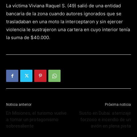
La víctima Viviana Raquel S. (49) salió de una entidad
bancaria de la zona cuando autores ignorados que se
trasladaban en una moto la interceptaron y sin ejercer
violencia le sustrajeron una cartera en cuyo interior tenía
la suma de $40.000.
Noticia anterior
Próxima noticia
En Misiones, el turismo vuelve
Susto en Dubai: aterrizaje
a tomar un protagonismo
forzoso e incendio de un
sobresaliente
avión en plena pista