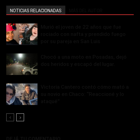
NOTICIAS RELACIONADAS
MÁS DEL AUTOR
Murió el joven de 22 años que fue
rociado con nafta y prendido fuego
por su pareja en San Luis
Chocó a una moto en Posadas, dejó
dos heridos y escapó del lugar.
Victoria Cantero contó cómo mató a
su novio en Chaco: “Reaccioné y lo
ataqué”
DEJÁ TU COMENTARIO