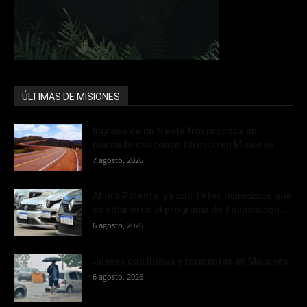
ÚLTIMAS DE MISIONES
Ingreso de un frente frío provoca un
marcado descenso térmico en Misiones
7 agosto, 2026
Ahora Patente: ya son 19 los municipios que
se adhirieron al programa de financiación...
6 agosto, 2026
Jueves con lluvias y tormentas en Misiones
6 agosto, 2026