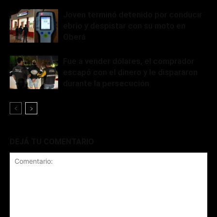
Joven terminó detenido por conducir
ebrio y despistar con su moto en
Oberá
Fue a vender dólares, el comprador
escapó con el dinero y le dispararon
durante la persecución
DEJÁ TU COMENTARIO