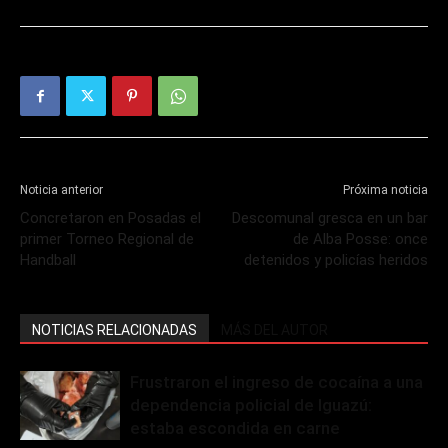
Noticia anterior
Próxima noticia
Concretaron en Posadas el
Descomunal gresca en un bar
primer Torneo Regional de
de Alba Posse: once
Handball
detenidos y policías heridos
NOTICIAS RELACIONADAS
MÁS DEL AUTOR
Frustraron el ingreso de cocaína a una
dependencia policial de Iguazú:
estaba escondida en carne