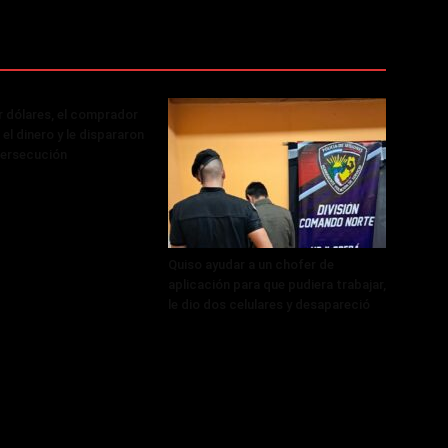
r dólares, el comprador
el dinero y le dispararon
persecución
Quiso ayudar a un chofer de
aplicación para que pudiera trabajar,
le dio dos celulares y desapareció