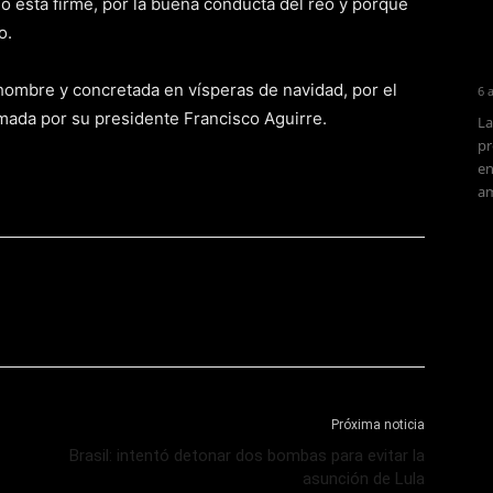
 no está firme, por la buena conducta del reo y porque
o.
 hombre y concretada en vísperas de navidad, por el
6 
mada por su presidente Francisco Aguirre.
La
pr
en
am
Próxima noticia
Brasil: intentó detonar dos bombas para evitar la
asunción de Lula