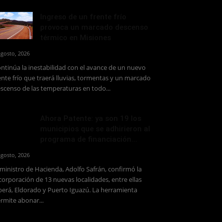
Ingreso de un frente frío
provoca un marcado descenso
térmico en Misiones
agosto, 2026
ntinúa la inestabilidad con el avance de un nuevo
ente frío que traerá lluvias, tormentas y un marcado
scenso de las temperaturas en todo...
Ahora Patente: ya son 19 los
municipios que se adhirieron al
programa de financiación...
agosto, 2026
 ministro de Hacienda, Adolfo Safrán, confirmó la
corporación de 13 nuevas localidades, entre ellas
erá, Eldorado y Puerto Iguazú. La herramienta
rmite abonar...