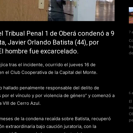
el Tribual Penal 1 de Oberá condenó a 9
7 
Co
ta, Javier Orlando Batista (44), por
fr
 El hombre fue excarcelado.
de
ica tras el incidente, ocurrido el jueves 16 de
 en el Club Cooperativa de la Capital del Monte.
sido hallado penalmente responsable del delito de
6 
 por el vínculo y por violencia de género” y comenzó a
El
 VIII de Cerro Azul.
in
Ob
 meses de la condena recaída sobre Batista, recuperó
pe
n extraordinaria bajo caución juratoria, con la