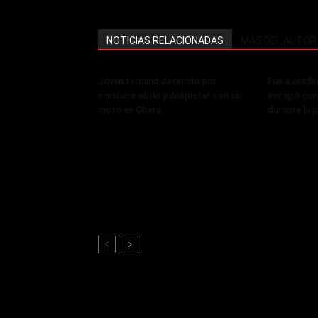
NOTICIAS RELACIONADAS
MÁS DEL AUTOR
Joven terminó detenido por
Fue a vende
conducir ebrio y despistar con su
escapó con 
moto en Oberá
durante la 