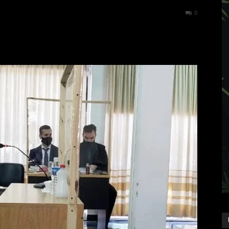
356
0