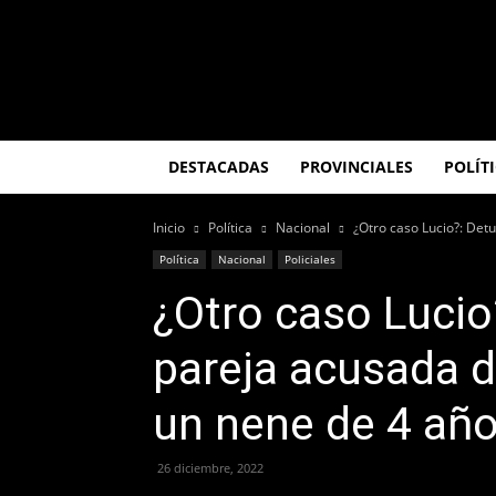
El
Misionero
DESTACADAS
PROVINCIALES
POLÍT
Inicio
Política
Nacional
¿Otro caso Lucio?: Det
Política
Nacional
Policiales
¿Otro caso Lucio
pareja acusada d
un nene de 4 añ
26 diciembre, 2022