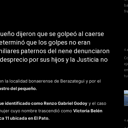
ba
fr
queño dijeron que se golpeó al caerse
determinó que los golpes no eran
miliares paternos del nene denunciaron
4 
Co
esprecio por sus hijos y la Justicia no
ej
em
tu
n la localidad bonaerense de Berazategui y por el
astro del pequeño.
fue identificado como Renzo Gabriel Godoy
y el caso
a mujer cuyo nombre trascendió como
Victoria Belén
a 11 ubicada en El Pato.
4 