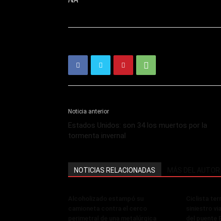
Noticia anterior
Estados Unidos: son 34 los muertos por la
tormenta invernal
NOTICIAS RELACIONADAS
MÁS DEL AUTOR
Alcoholizado estampó su
Ciclista ter
camioneta contra el cerco
siniestro vi
perimetral de una metalúrgica
del puente 