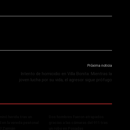
Próxima noticia
Intento de homicidio en Villa Bonita: Mientras la
joven lucha por su vida, el agresor sigue prófugo
minó herida tras un
Dos hombres fueron atrapados
al en la vereda peatonal
gracias a las cámaras del 911 tras
El Zaimán
un robo en Posadas