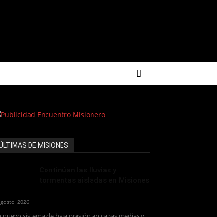
ÚLTIMAS DE MISIONES
Continúan las lluvias y
tormentas aisladas en Misiones
agosto, 2026
 nuevo sistema de baja presión en capas medias y