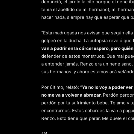
denunció, el jardín la citó porque el nene 
tenía el apellido de mi hermano), mi herm
hacer nada, siempre hay que esperar que pa
“Esta madrugada nos avisan que según ella 
golpeó en la ducha. La autopsia reveló que
van a pudrir en la cárcel espero, pero quié
defender de estos monstruos. Que mal pued
a entender jamás. Renzo era un nene sano,
sus hermanos. y ahora estamos acá velándol
Por último, relató: “
Ya no lo voy a poder ver
no me va a volver a abrazar.
Perdón perdón 
perdón por tu sufrimiento bebe. Te amo y te 
encontrarnos. Estos cobardes la van a paga
Renzo. Esto tiene que parar. Me duele el co
NA