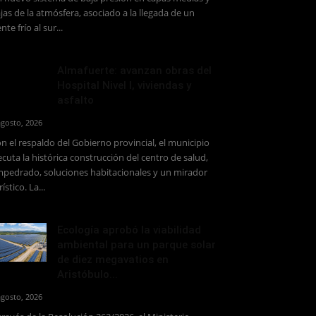
jas de la atmósfera, asociado a la llegada de un
ente frío al sur...
Almafuerte: avanzan obras del
Hospital Nivel I, viviendas y
asfalto
agosto, 2026
n el respaldo del Gobierno provincial, el municipio
ecuta la histórica construcción del centro de salud,
pedrado, soluciones habitacionales y un mirador
rístico. La...
Ecología aprobó la viabilidad
ambiental para un parque solar
de diez megavatios en
Aristóbulo...
agosto, 2026