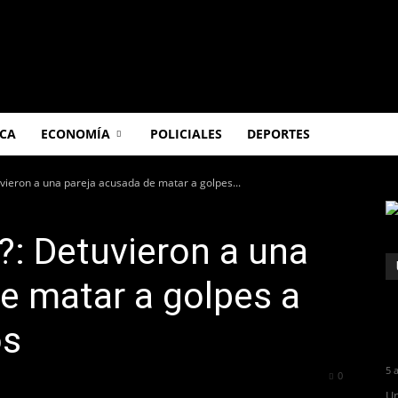
ICA
ECONOMÍA
POLICIALES
DEPORTES
uvieron a una pareja acusada de matar a golpes...
?: Detuvieron a una
e matar a golpes a
os
5 
372
0
Un