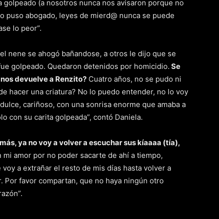
iba golpeado (a nosotros nunca nos avisaron porque no
ano puso abogado, leyes de mierd@ nunca se puede
se lo peor”.
el nene se ahogó bañandose, a otros le dijo que se
 fue golpeado. Quedaron detenidos por homicidio.
Se
n nos devuelve a Renzito?
Cuatro años, no se pudo ni
e hacer una criatura? No lo puedo entender, no lo voy
 dulce, cariñoso, con una sonrisa enorme que amaba a
o con su carita golpeada”, contó Daniela.
 más, ya no voy a volver a escuchar sus kíaaaa (tía),
mi amor por no poder sacarte de ahí a tiempo,
voy a extrañar el resto de mis días hasta volver a
r. Por favor compartan, que no haya ningún otro
razón”.