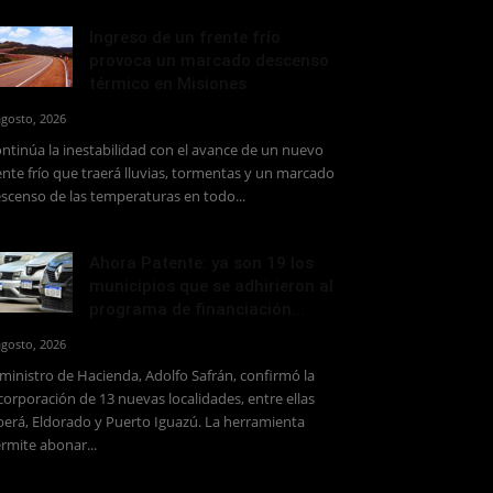
Ingreso de un frente frío
provoca un marcado descenso
térmico en Misiones
agosto, 2026
ntinúa la inestabilidad con el avance de un nuevo
ente frío que traerá lluvias, tormentas y un marcado
scenso de las temperaturas en todo...
Ahora Patente: ya son 19 los
municipios que se adhirieron al
programa de financiación...
agosto, 2026
 ministro de Hacienda, Adolfo Safrán, confirmó la
corporación de 13 nuevas localidades, entre ellas
erá, Eldorado y Puerto Iguazú. La herramienta
rmite abonar...