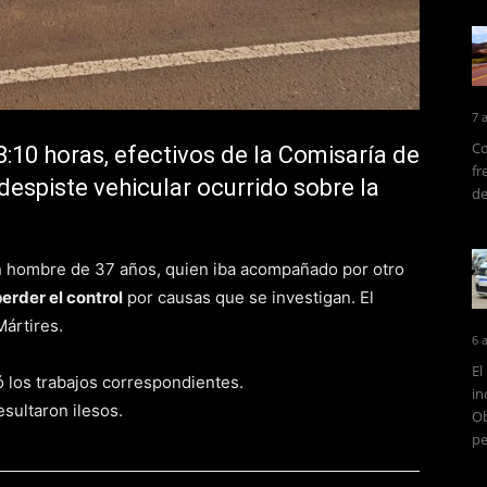
7 
Co
:10 horas, efectivos de la Comisaría de
fr
despiste vehicular ocurrido sobre la
de
 un hombre de 37 años, quien iba acompañado por otro
erder el control
por causas que se investigan. El
Mártires.
6 
El
zó los trabajos correspondientes.
in
sultaron ilesos.
Ob
pe