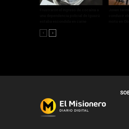
Frustraron el ingreso de cocaína a
Joven termi
una dependencia policial de Iguazú:
conducir eb
estaba escondida en carne
moto en Ob
SO