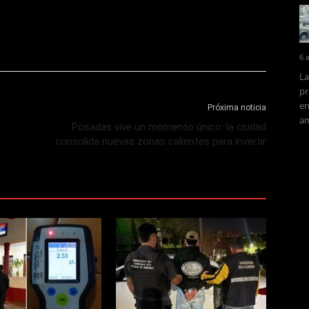
6 
La
pr
en
Próxima noticia
am
Posadas vive un momento único: la ciudad
consolida nuevas zonas calientes para invertir