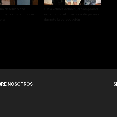
nó detenido por
Fue a vender dólares, el comprador
rio y despistar con su
escapó con el dinero y le dispararon
erá
durante la persecución
BRE NOSOTROS
S