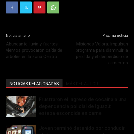
Noticia anterior
Próxima noticia
Abundante lluvia y fuertes
Misiones Valora: Impulsan
vientos provocaron caída de
programa para disminuir la
árboles en la zona Centro
pérdida y el desperdicio de
alimentos
NOTICIAS RELACIONADAS
MÁS DEL AUTOR
Frustraron el ingreso de cocaína a una
dependencia policial de Iguazú:
estaba escondida en carne
Joven terminó detenido por conducir