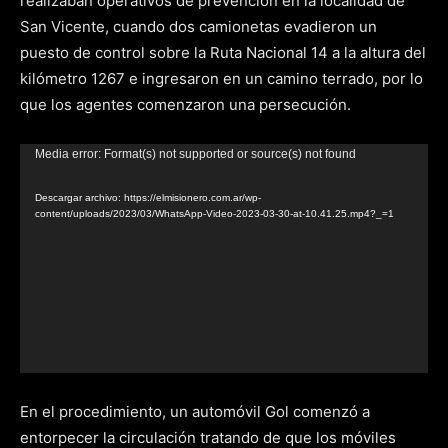
realizaban operativos de prevención en la localidad de
San Vicente, cuando dos camionetas evadieron un
puesto de control sobre la Ruta Nacional 14 a la altura del
kilómetro 1267 e ingresaron en un camino terrado, por lo
que los agentes comenzaron una persecución.
Reproductor
Media error: Format(s) not supported or source(s) not found
de
Descargar archivo: https://elmisionero.com.ar/wp-
video
content/uploads/2023/03/WhatsApp-Video-2023-03-30-at-10.41.25.mp4?_=1
En el procedimiento, un automóvil Gol comenzó a
entorpecer la circulación tratando de que los móviles