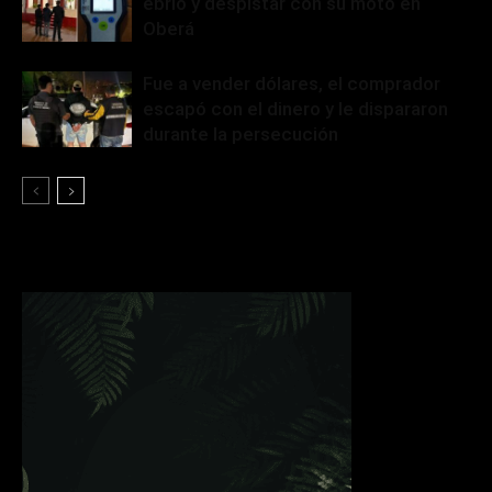
ebrio y despistar con su moto en
Oberá
Fue a vender dólares, el comprador
escapó con el dinero y le dispararon
durante la persecución