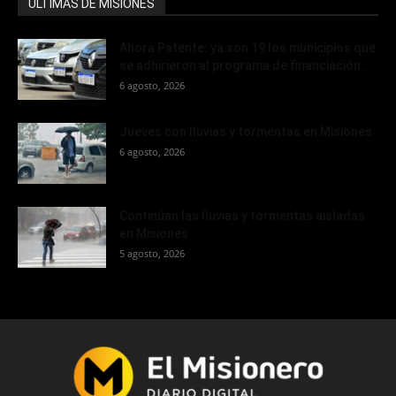
ÚLTIMAS DE MISIONES
Ahora Patente: ya son 19 los municipios que
se adhirieron al programa de financiación...
6 agosto, 2026
Jueves con lluvias y tormentas en Misiones
6 agosto, 2026
Continúan las lluvias y tormentas aisladas
en Misiones
5 agosto, 2026