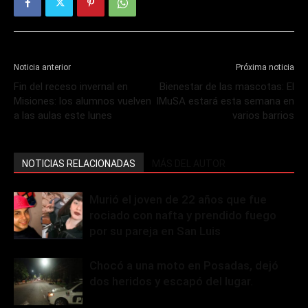
Noticia anterior
Próxima noticia
Fin del receso invernal en
Bienestar de las mascotas: El
Misiones: los alumnos vuelven
IMuSA estará esta semana en
a las aulas este lunes
varios barrios
NOTICIAS RELACIONADAS
MÁS DEL AUTOR
Murió el joven de 22 años que fue
rociado con nafta y prendido fuego
por su pareja en San Luis
Chocó a una moto en Posadas, dejó
dos heridos y escapó del lugar.