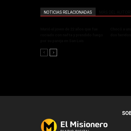
NOTICIAS RELACIONADAS
MÁS DEL AUTOR
Murió el joven de 22 años que fue
Chocó a un
rociado con nafta y prendido fuego
dos heridos
por su pareja en San Luis
SO