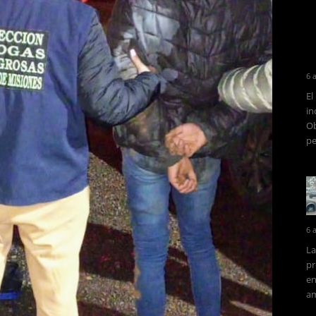
6 
El
in
Ob
pe
6 
La
pr
en
am