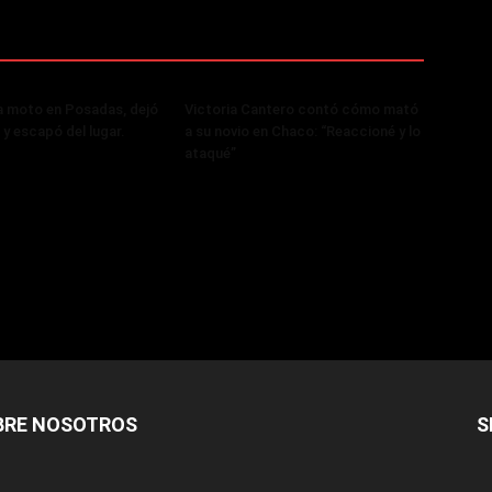
a moto en Posadas, dejó
Victoria Cantero contó cómo mató
 y escapó del lugar.
a su novio en Chaco: “Reaccioné y lo
ataqué”
BRE NOSOTROS
S