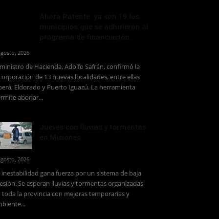
Ahora Patente: ya son 19 los
municipios que se adhirieron al
programa de financiación...
agosto, 2026
 ministro de Hacienda, Adolfo Safrán, confirmó la
corporación de 13 nuevas localidades, entre ellas
erá, Eldorado y Puerto Iguazú. La herramienta
rmite abonar...
Jueves con lluvias y tormentas
en Misiones
agosto, 2026
 inestabilidad gana fuerza por un sistema de baja
esión. Se esperan lluvias y tormentas organizadas
 toda la provincia con mejoras temporarias y
biente...