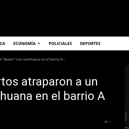
ICA
ECONOMÍA
POLICIALES
DEPORTES
n “dealer” con marihuana en el barrio A...
rtos atraparon a un
ihuana en el barrio A
259
0