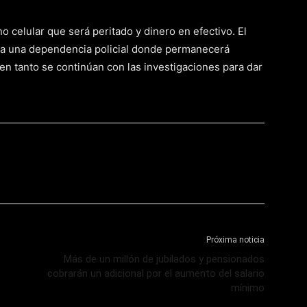
o celular que será peritado y dinero en efectivo. El
o a una dependencia policial donde permanecerá
, en tanto se continúan con las investigaciones para dar
Próxima noticia
Más de un millón de jubilados y pensionados
cobrarán un adicional por el aumento del salario
mínimo