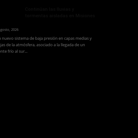
Continúan las lluvias y
tormentas aisladas en Misiones
agosto, 2026
 nuevo sistema de baja presión en capas medias y
jas de la atmósfera, asociado a la llegada de un
ente frío al sur...