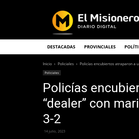
El
Misionero
DESTACADAS
PROVINCIALES
POLÍT
Inicio
Policiales
Policías encubiertos atraparon a u
Policiales
Policías encubie
“dealer” con mar
3-2
14 julio, 2023