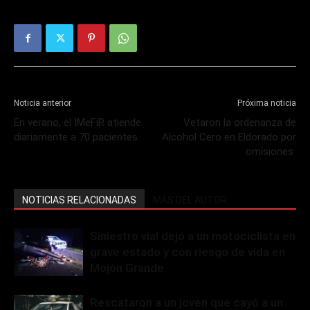
Noticia anterior
Próxima noticia
En verano, el IMeFiR atiende
Vetaron la ordenanza de
diariamente a 70 pacientes
Alcohol Cero en Eldorado por
omisiones
NOTICIAS RELACIONADAS
MÁS DEL AUTOR
Siniestro vial dejó a un motociclista en
grave estado y con riesgo de vida en
Mojón Grande
Rescataron a un joven que cayó a un