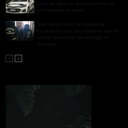
pozo de agua de quince metros de
profundidad en Azara
Tras varias horas de búsqueda
localizaron a las tres menores que se
habían ausentado de un hogar en
Posadas