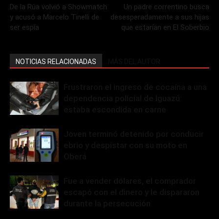
De la Rúa volvió a Showmatch
Un padre correntino busca
y acusó a Marcelo Tinelli de
desesperadamente a sus hijas
ser espía
que estarían en El Soberbio
NOTICIAS RELACIONADAS
MÁS DEL AUTOR
Frustraron el ingreso de cocaína a una
dependencia policial de Iguazú:
estaba escondida en carne
Joven terminó detenido por conducir
ebrio y despistar con su moto en
Oberá
Fue a vender dólares, el comprador
escapó con el dinero y le dispararon
durante la persecución