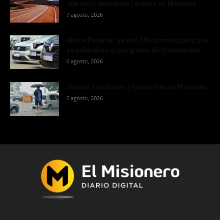
marcado descenso térmico en Misiones
7 agosto, 2026
Ahora Patente: ya son 19 los municipios que
se adhirieron al programa de financiación...
6 agosto, 2026
Jueves con lluvias y tormentas en Misiones
6 agosto, 2026