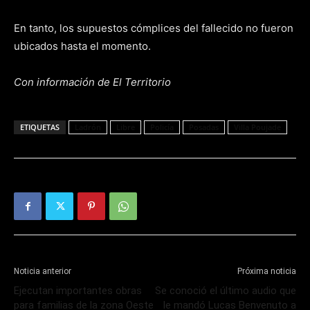
En tanto, los supuestos cómplices del fallecido no fueron
ubicados hasta el momento.
Con información de El Territorio
ETIQUETAS
Ladrón
Libre
Policía
Posadas
Villa Poujade
Noticia anterior
Próxima noticia
Ejecutan importantes obras
Se conoció el último audio que
para familias de la zona Oeste
le mandó Lucas Benvenuto a