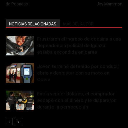
de Posadas
Jey Mammon
NOTICIAS RELACIONADAS
MÁS DEL AUTOR
Frustraron el ingreso de cocaína a una
dependencia policial de Iguazú:
estaba escondida en carne
Joven terminó detenido por conducir
ebrio y despistar con su moto en
Oberá
Fue a vender dólares, el comprador
escapó con el dinero y le dispararon
durante la persecución