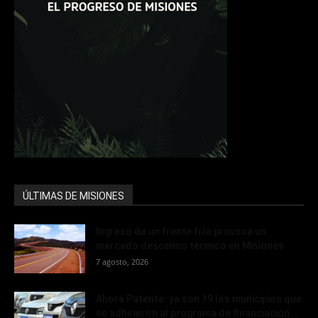
ÚLTIMAS DE MISIONES
Ingreso de un frente frío provoca un
marcado descenso térmico en Misiones
7 agosto, 2026
Ahora Patente: ya son 19 los municipios que
se adhirieron al programa de financiación...