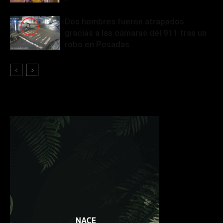
Dos hombres fueron atrapados
gracias a las cámaras del 911 tras un
robo en Posadas