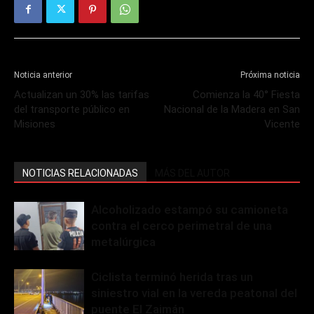
Noticia anterior
Próxima noticia
Actualizan un 30% las tarifas
Comienza la 40° Fiesta
del transporte público en
Nacional de la Madera en San
Misiones
Vicente
NOTICIAS RELACIONADAS
MÁS DEL AUTOR
Alcoholizado estampó su camioneta
contra el cerco perimetral de una
metalúrgica
Ciclista terminó herida tras un
siniestro vial en la vereda peatonal del
puente El Zaimán