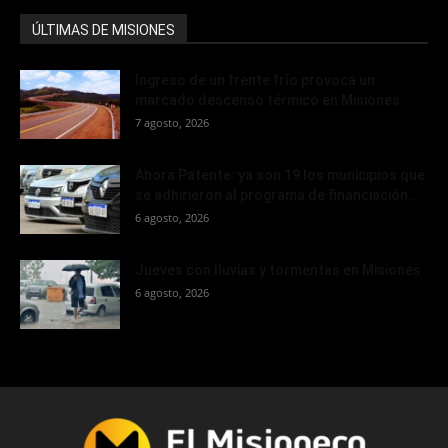
ÚLTIMAS DE MISIONES
Ingreso de un frente frío provoca un
marcado descenso térmico en Misiones
7 agosto, 2026
Ahora Patente: ya son 19 los municipios que
se adhirieron al programa de financiación...
6 agosto, 2026
Jueves con lluvias y tormentas en Misiones
6 agosto, 2026