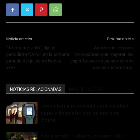
Noticia anterior
Próxima noticia
“Trump me violó”, dijo la
Aprobaron terapias
periodista Carroll en la primera
innovadoras que mejoran las
jornada del juicio en Nueva
expectativas de pacientes con
York
cáncer de próstata
NOTICIAS RELACIONADAS
MÁS DEL AUTOR
Joven terminó detenido por conducir
ebrio y despistar con su moto en
Oberá
Fue a vender dólares, el comprador