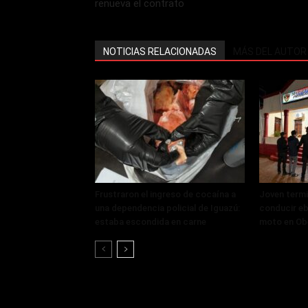
renueva el contrato
NOTICIAS RELACIONADAS
MÁS DEL AUTOR
Frustraron el ingreso de cocaína a
Joven termi
una dependencia policial de Iguazú:
conducir eb
estaba escondida en carne
moto en Ob