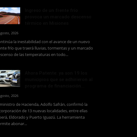
Ingreso de un frente frío
provoca un marcado descenso
térmico en Misiones
agosto, 2026
ntinúa la inestabilidad con el avance de un nuevo
ente frío que traerá lluvias, tormentas y un marcado
scenso de las temperaturas en todo...
Ahora Patente: ya son 19 los
municipios que se adhirieron al
programa de financiación...
agosto, 2026
 ministro de Hacienda, Adolfo Safrán, confirmó la
corporación de 13 nuevas localidades, entre ellas
erá, Eldorado y Puerto Iguazú. La herramienta
rmite abonar...