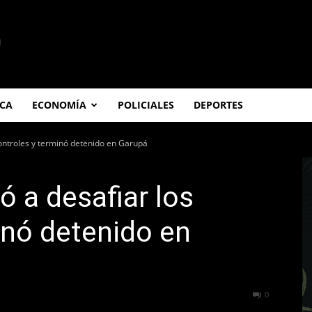
ICA
ECONOMÍA
POLICIALES
DEPORTES
controles y terminó detenido en Garupá
ó a desafiar los
inó detenido en
65
0