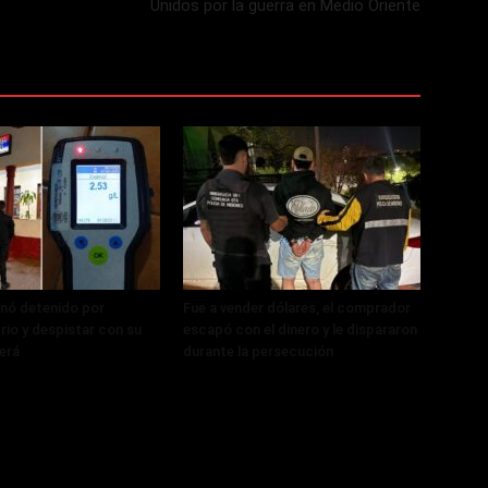
Unidos por la guerra en Medio Oriente
nó detenido por
Fue a vender dólares, el comprador
rio y despistar con su
escapó con el dinero y le dispararon
erá
durante la persecución