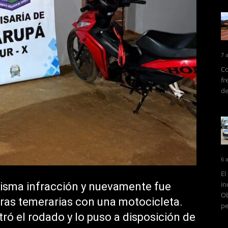
7 
Co
fr
de
6 
El
in
misma infracción y nuevamente fue
Ob
ras temerarias con una motocicleta.
pe
tró el rodado y lo puso a disposición de