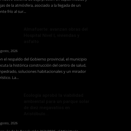
jas de la atmósfera, asociado a la llegada de un
ente frío al sur...
Almafuerte: avanzan obras del
Hospital Nivel I, viviendas y
asfalto
agosto, 2026
n el respaldo del Gobierno provincial, el municipio
ecuta la histórica construcción del centro de salud,
pedrado, soluciones habitacionales y un mirador
rístico. La...
Ecología aprobó la viabilidad
ambiental para un parque solar
de diez megavatios en
Aristóbulo...
agosto, 2026