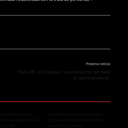
Próxima noticia
Finde XXL en Posadas: Las propuestas que tiene
la capital provincial
minó herida tras un
Dos hombres fueron atrapados
al en la vereda peatonal
gracias a las cámaras del 911 tras
El Zaimán
un robo en Posadas