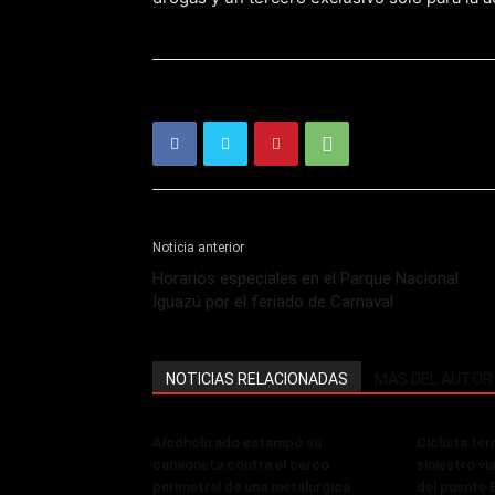
Noticia anterior
Horarios especiales en el Parque Nacional
Iguazú por el feriado de Carnaval
NOTICIAS RELACIONADAS
MÁS DEL AUTOR
Alcoholizado estampó su
Ciclista ter
camioneta contra el cerco
siniestro vi
perimetral de una metalúrgica
del puente 