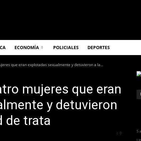
ICA
ECONOMÍA
POLICIALES
DEPORTES
jeres que eran explotadas sexualmente y detuvieron a la...
tro mujeres que eran
almente y detuvieron
d de trata
5 
447
0
Un