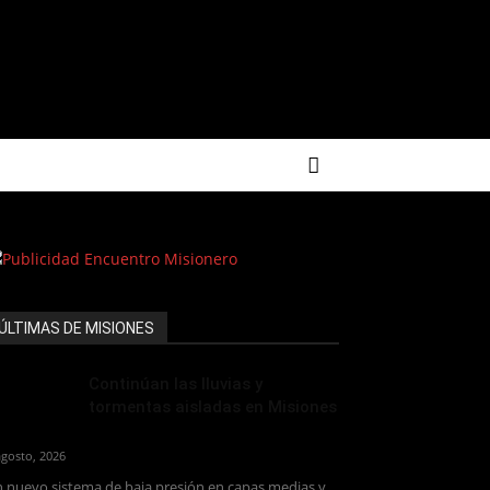
ÚLTIMAS DE MISIONES
Continúan las lluvias y
tormentas aisladas en Misiones
agosto, 2026
 nuevo sistema de baja presión en capas medias y