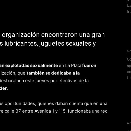
ba
fr
a organización encontraron una gran
s lubricantes, juguetes sexuales y
4 
Co
ran
explotadas sexualmente
en La Plata
fueron
ej
em
nización, que
también se dedicaba a la
tu
 desbaratada este jueves por efectivos de la
íder
.
ias oportunidades, quienes daban cuenta que en una
e calle 37 entre Avenida 1 y 115, funcionaba una red
4 