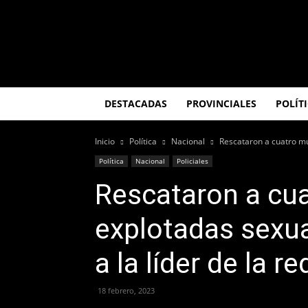
El
Misionero
DESTACADAS
PROVINCIALES
POLÍT
Inicio
Política
Nacional
Rescataron a cuatro mu
Política
Nacional
Policiales
Rescataron a cua
explotadas sexu
a la líder de la re
18 febrero, 2023