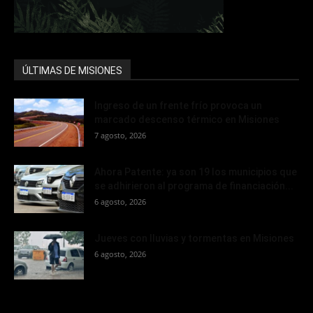
ÚLTIMAS DE MISIONES
Ingreso de un frente frío provoca un
marcado descenso térmico en Misiones
7 agosto, 2026
Ahora Patente: ya son 19 los municipios que
se adhirieron al programa de financiación...
6 agosto, 2026
Jueves con lluvias y tormentas en Misiones
6 agosto, 2026