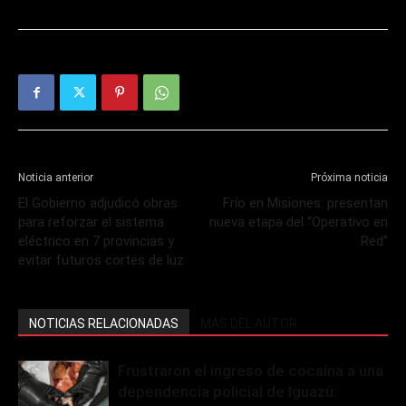
Noticia anterior
Próxima noticia
El Gobierno adjudicó obras
Frío en Misiones: presentan
para reforzar el sistema
nueva etapa del “Operativo en
eléctrico en 7 provincias y
Red”
evitar futuros cortes de luz
NOTICIAS RELACIONADAS
MÁS DEL AUTOR
Frustraron el ingreso de cocaína a una
dependencia policial de Iguazú: