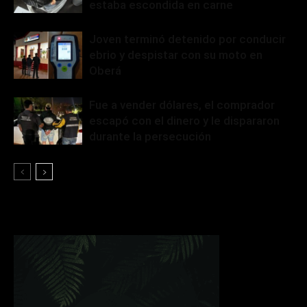
estaba escondida en carne
Joven terminó detenido por conducir
ebrio y despistar con su moto en
Oberá
Fue a vender dólares, el comprador
escapó con el dinero y le dispararon
durante la persecución