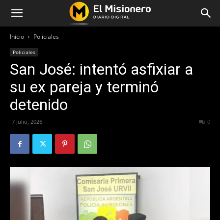
Inicio
Policiales
Policiales
San José: intentó asfixiar a
su ex pareja y terminó
detenido
7 julio, 2026
43
0