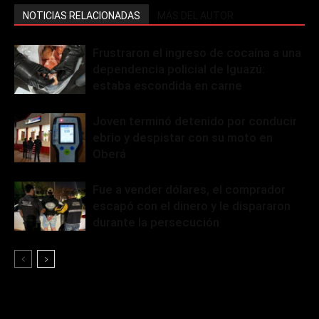
NOTICIAS RELACIONADAS
MÁS DEL AUTOR
Frustraron el ingreso de cocaína a una
dependencia policial de Iguazú:
estaba escondida en carne
Joven terminó detenido por conducir
ebrio y despistar con su moto en
Oberá
Fue a vender dólares, el comprador
escapó con el dinero y le dispararon
durante la persecución