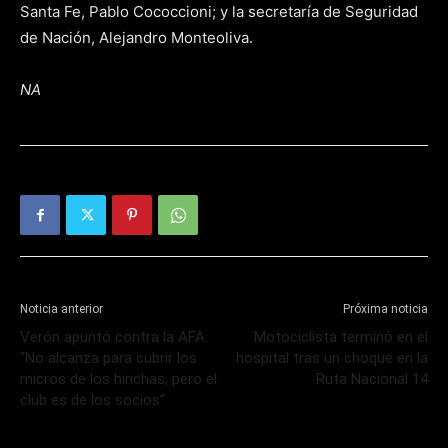
Santa Fe, Pablo Cococcioni; y la secretaría de Seguridad
de Nación, Alejandro Monteoliva.
NA
Noticia anterior
Próxima noticia
Verón apuntó contra la AFA:
Motociclista terminó en el
“No alcanza para cubrir los
hospital tras un choque en la
micros de los hinchas, pero el
Ruta Nacional 14
club es de los socios”