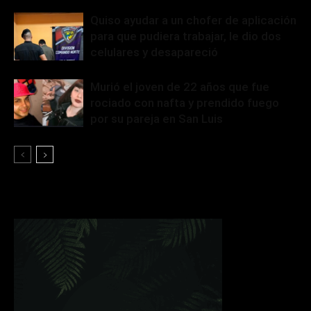
Quiso ayudar a un chofer de aplicación
para que pudiera trabajar, le dio dos
celulares y desapareció
Murió el joven de 22 años que fue
rociado con nafta y prendido fuego
por su pareja en San Luis