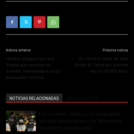
Noticia anterior
Próxima noticia
Ucrania asegura que sus
Un cometa verde se verá
tropas aún resisten en
desde la Tierra por primera
Soledar: mercenarios rusos
vez en 50.000 años
anunciaron victoria
NOTICIAS RELACIONADAS
MÁS DEL AUTOR
Fue a vender dólares, el comprador
escapó con el dinero y le dispararon
durante la persecución