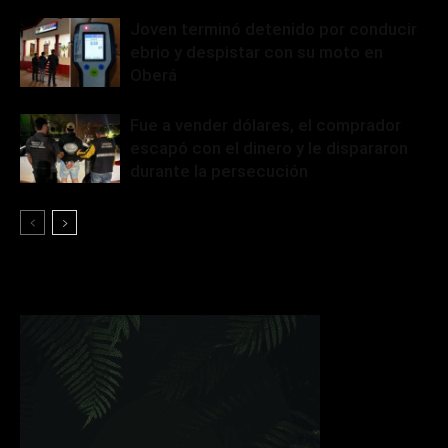
Joven terminó detenido por conducir
ebrio y despistar con su moto en
Oberá
Fue a vender dólares, el comprador
escapó con el dinero y le dispararon
durante la persecución