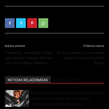
Noticia anterior
Próxima noticia
Corrientes: Juan Pablo Valdés
Un auto despistó y una mujer
participó del Tedeum del 9 de
resultó herida en Itaembé
Julio en la Iglesia Filadelfia
Guazú
NOTICIAS RELACIONADAS
MÁS DEL AUTOR
Frustraron el ingreso de cocaína a una
dependencia policial de Iguazú:
estaba escondida en carne