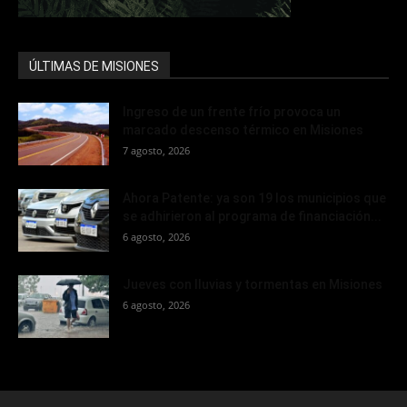
ÚLTIMAS DE MISIONES
Ingreso de un frente frío provoca un
marcado descenso térmico en Misiones
7 agosto, 2026
Ahora Patente: ya son 19 los municipios que
se adhirieron al programa de financiación...
6 agosto, 2026
Jueves con lluvias y tormentas en Misiones
6 agosto, 2026