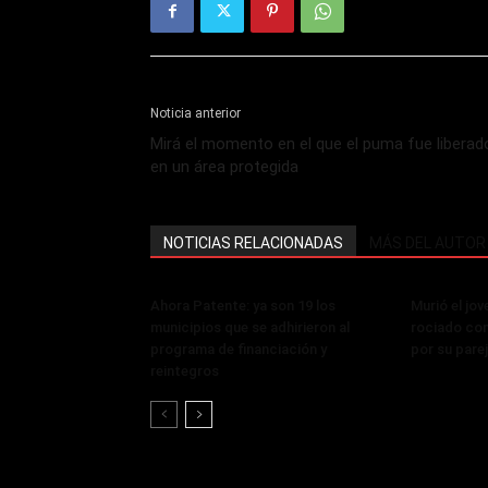
Noticia anterior
Mirá el momento en el que el puma fue liberad
en un área protegida
NOTICIAS RELACIONADAS
MÁS DEL AUTOR
Ahora Patente: ya son 19 los
Murió el jo
municipios que se adhirieron al
rociado con
programa de financiación y
por su pare
reintegros