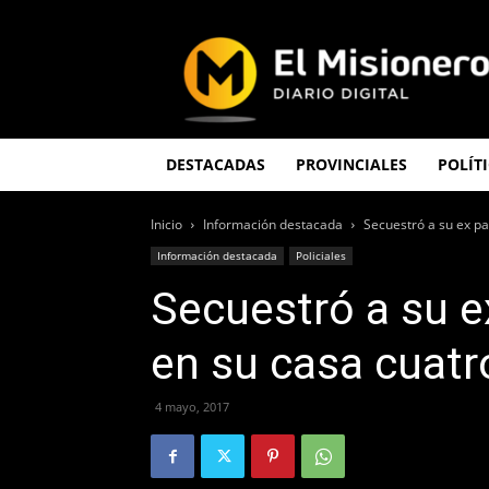
El
Misionero
DESTACADAS
PROVINCIALES
POLÍT
Inicio
Información destacada
Secuestró a su ex par
Información destacada
Policiales
Secuestró a su ex
en su casa cuatr
4 mayo, 2017