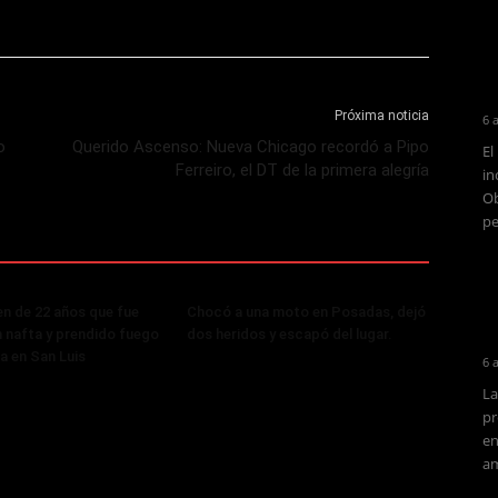
Próxima noticia
6 
o
Querido Ascenso: Nueva Chicago recordó a Pipo
El
Ferreiro, el DT de la primera alegría
in
Ob
pe
ven de 22 años que fue
Chocó a una moto en Posadas, dejó
 nafta y prendido fuego
dos heridos y escapó del lugar.
ja en San Luis
6 
La
pr
en
am