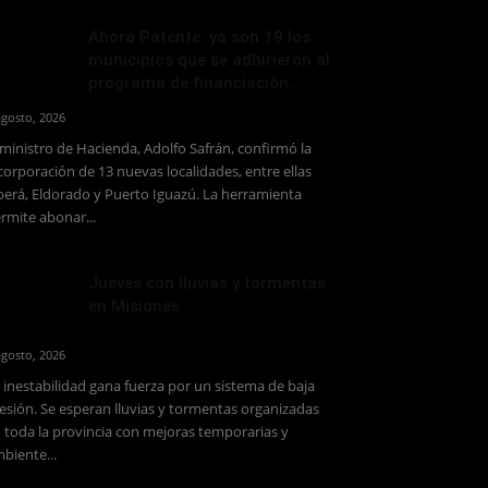
Ahora Patente: ya son 19 los
municipios que se adhirieron al
programa de financiación...
agosto, 2026
 ministro de Hacienda, Adolfo Safrán, confirmó la
corporación de 13 nuevas localidades, entre ellas
erá, Eldorado y Puerto Iguazú. La herramienta
rmite abonar...
Jueves con lluvias y tormentas
en Misiones
agosto, 2026
 inestabilidad gana fuerza por un sistema de baja
esión. Se esperan lluvias y tormentas organizadas
 toda la provincia con mejoras temporarias y
biente...