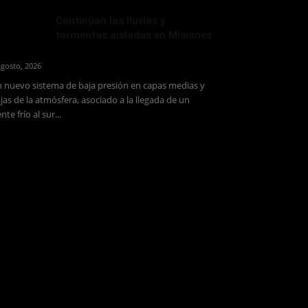
Continúan las lluvias y
tormentas aisladas en Misiones
agosto, 2026
 nuevo sistema de baja presión en capas medias y
jas de la atmósfera, asociado a la llegada de un
ente frío al sur...