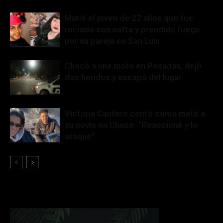
Murió el joven de 22 años que fue
rociado con nafta y prendido fuego
por su pareja en San Luis
Chocó a una moto en Posadas, dejó
dos heridos y escapó del lugar.
Victoria Cantero contó cómo mató a
su novio en Chaco: “Reaccioné y lo
ataqué”