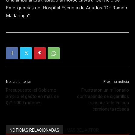
Emergencias del Hospital Escuela de Agudos “Dr. Ramón
Madariaga”.
Noticia anterior
Próxima noticia
Presupuesto: el Gobierno
Frustraron un millonario
amplió el gasto en más de
contrabando de cigarrillos
$714.000 millones
transportado en una
camioneta robada
NOTICIAS RELACIONADAS
MÁS DEL AUTOR