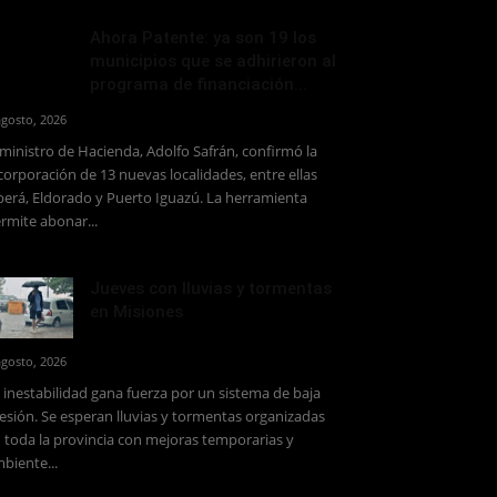
Ahora Patente: ya son 19 los
municipios que se adhirieron al
programa de financiación...
agosto, 2026
 ministro de Hacienda, Adolfo Safrán, confirmó la
corporación de 13 nuevas localidades, entre ellas
erá, Eldorado y Puerto Iguazú. La herramienta
rmite abonar...
Jueves con lluvias y tormentas
en Misiones
agosto, 2026
 inestabilidad gana fuerza por un sistema de baja
esión. Se esperan lluvias y tormentas organizadas
 toda la provincia con mejoras temporarias y
biente...