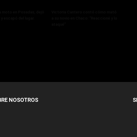
a moto en Posadas, dejó
Victoria Cantero contó cómo mató
 y escapó del lugar.
a su novio en Chaco: “Reaccioné y lo
ataqué”
BRE NOSOTROS
S