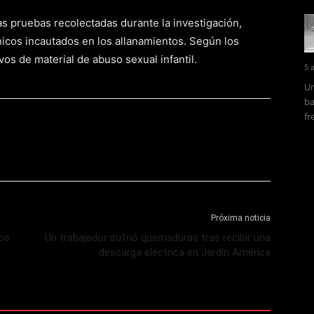
as pruebas recolectadas durante la investigación,
nicos incautados en los allanamientos. Según los
os de material de abuso sexual infantil.
5 
Un
ba
fr
Próxima noticia
dos
Un trabajador sufrió quemaduras tras recibir una
descarga eléctrica en Jardín América