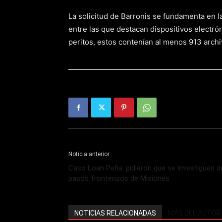
La solicitud de Barronis se fundamenta en l
entre las que destacan dispositivos electró
peritos, estos contenían al menos 913 archiv
Noticia anterior
Caso Loan Peña: pidieron que se investiguen 
pasos fronterizos de Misiones
NOTICIAS RELACIONADAS
MÁS DEL AUTOR