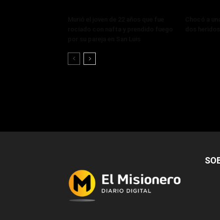
Murió el joven de 22 años que fue
Chocó a un
rociado con nafta y prendido fuego
dos heridos
por su pareja en San Luis
SO